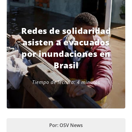
Redes de solidaridad
asisten a evacuados
por inundaciones en
Brasil
Tiempo de lectura:
4
minutos
Por: OSV News