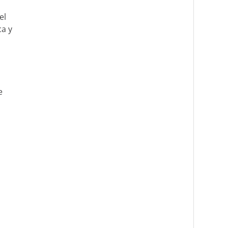
el
ca y
e