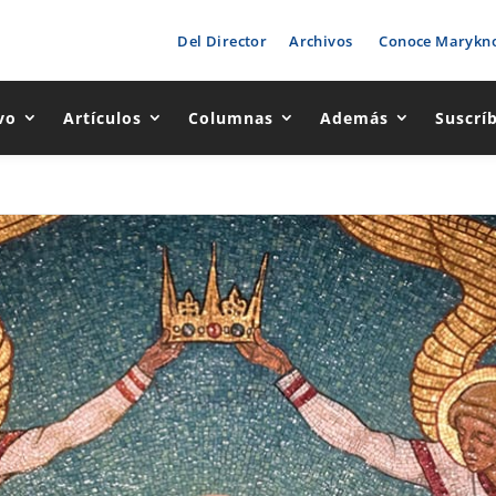
Del Director
Archivos
Conoce Marykno
vo
Artículos
Columnas
Además
Suscrí