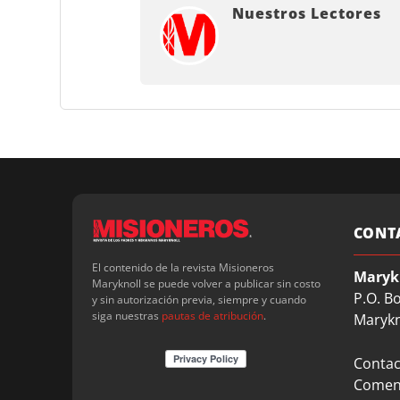
Nuestros Lectores
CONT
El contenido de la revista Misioneros
Maryk
Maryknoll se puede volver a publicar sin costo
P.O. B
y sin autorización previa, siempre y cuando
siga nuestras
pautas de atribución
.
Marykn
Contact
Coment