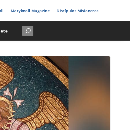
ll
Maryknoll Magazine
Discípulos Misioneros
bete