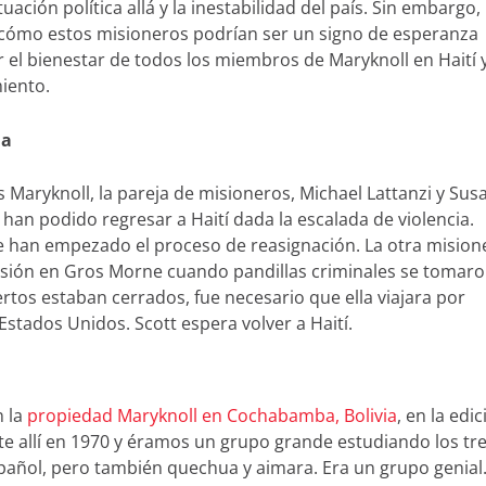
tuación política allá y la inestabilidad del país. Sin embargo,
 cómo estos misioneros podrían ser un signo de esperanza
or el bienestar de todos los miembros de Maryknoll en Haití 
miento.
ia
 Maryknoll, la pareja de misioneros, Michael Lattanzi y Sus
 han podido regresar a Haití dada la escalada de violencia.
e han empezado el proceso de reasignación. La otra mision
misión en Gros Morne cuando pandillas criminales se tomar
rtos estaban cerrados, fue necesario que ella viajara por
 Estados Unidos. Scott espera volver a Haití.
n la
propiedad Maryknoll en Cochabamba, Bolivia
, en la edi
nte allí en 1970 y éramos un grupo grande estudiando los tr
spañol, pero también quechua y aimara. Era un grupo genial