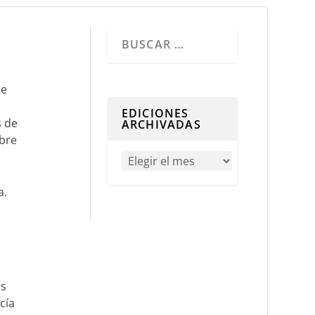
Cuando hay resultados autocompletados, 
de
EDICIONES
s de
ARCHIVADAS
bre
a.
os
cía