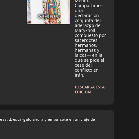
Medio.
Compartimos
una
declaración
conjunta del
liderazgo de
Maryknoll —
compuesto por
sacerdotes,
hermanos,
hermanas y
laicos— en la
que se pide el
cese del
conflicto en
Irán.
DESCARGA ESTA
EDICIÓN
deas. ¡Descárgalo ahora y embárcate en un viaje de