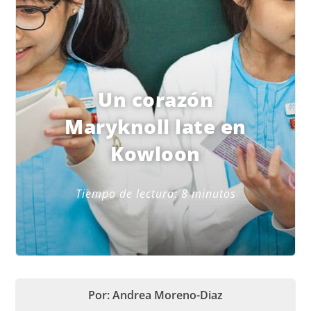
Un corazón
Maryknoll late en
Kowloon
Tiempo de lectura:
8
minutos
Por: Andrea Moreno-Diaz