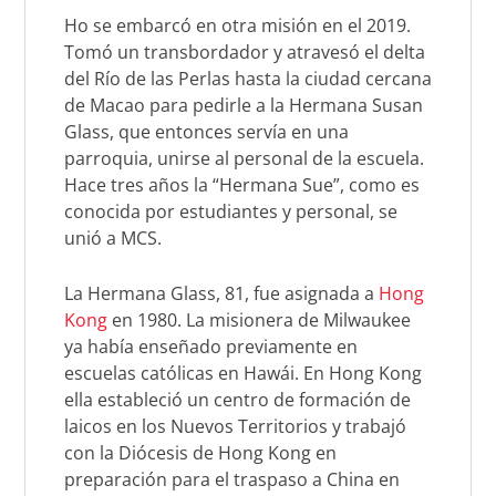
Maryknoll Michelle Reynolds,
Ho se embarcó en otra misión en el 2019.
Marilu Limgenco y Susan Glass
Tomó un transbordador y atravesó el delta
asisten a Misa en Maryknoll
del Río de las Perlas hasta la ciudad cercana
Convent School. (Paul
de Macao para pedirle a la Hermana Susan
Jeffrey/Hong Kong)
Glass, que entonces servía en una
parroquia, unirse al personal de la escuela.
Hace tres años la “Hermana Sue”, como es
conocida por estudiantes y personal, se
unió a MCS.
La Hermana Glass, 81, fue asignada a
Hong
Kong
en 1980. La misionera de Milwaukee
ya había enseñado previamente en
escuelas católicas en Hawái. En Hong Kong
ella estableció un centro de formación de
laicos en los Nuevos Territorios y trabajó
con la Diócesis de Hong Kong en
preparación para el traspaso a China en