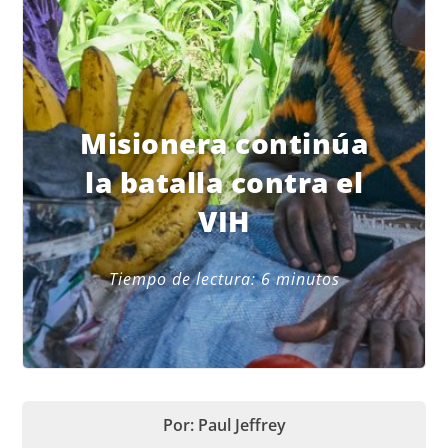
Misionera continúa
la batalla contra el
VIH
Tiempo de lectura:
6
minutos
Por: Paul Jeffrey