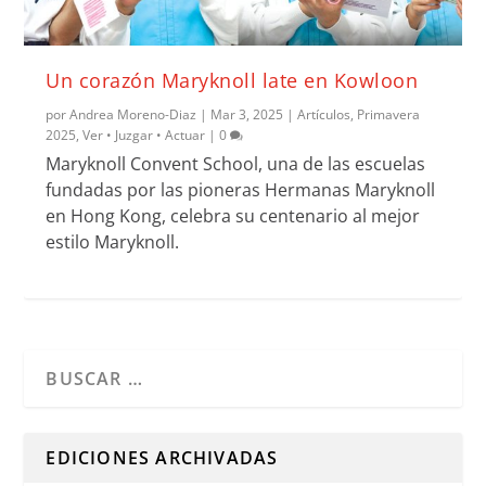
Un corazón Maryknoll late en Kowloon
por
Andrea Moreno-Diaz
|
Mar 3, 2025
|
Artículos
,
Primavera
2025
,
Ver • Juzgar • Actuar
|
0
Maryknoll Convent School, una de las escuelas
fundadas por las pioneras Hermanas Maryknoll
en Hong Kong, celebra su centenario al mejor
estilo Maryknoll.
Cuando hay resultados autocompletados, puedes utilizar l
EDICIONES ARCHIVADAS