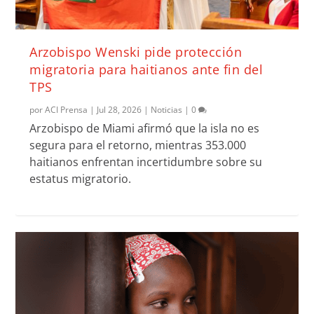
Arzobispo Wenski pide protección
migratoria para haitianos ante fin del
TPS
por
ACI Prensa
|
Jul 28, 2026
|
Noticias
|
0
Arzobispo de Miami afirmó que la isla no es
segura para el retorno, mientras 353.000
haitianos enfrentan incertidumbre sobre su
estatus migratorio.