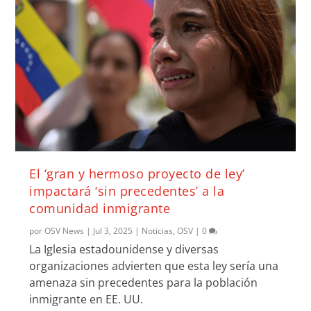
El ‘gran y hermoso proyecto de ley’
impactará ‘sin precedentes’ a la
comunidad inmigrante
por
OSV News
|
Jul 3, 2025
|
Noticias
,
OSV
|
0
La Iglesia estadounidense y diversas
organizaciones advierten que esta ley sería una
amenaza sin precedentes para la población
inmigrante en EE. UU.