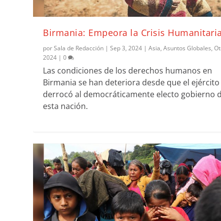
Birmania: Empeora la Crisis Humanitari
por
Sala de Redacción
|
Sep 3, 2024
|
Asia
,
Asuntos Globales
,
Ot
2024
|
0
Las condiciones de los derechos humanos en
Birmania se han deteriora desde que el ejército
derrocó al democráticamente electo gobierno 
esta nación.