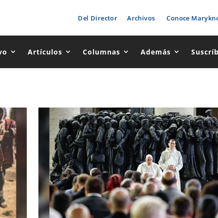
Del Director
Archivos
Conoce Marykno
vo
Artículos
Columnas
Además
Suscrí