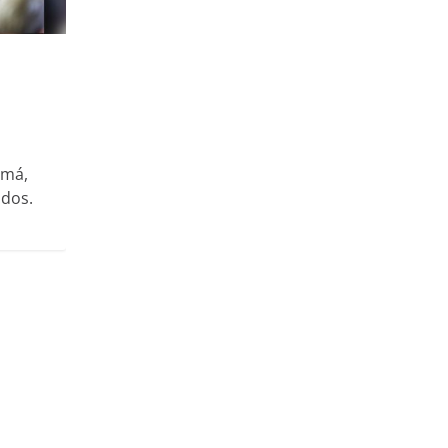
amá,
ados.