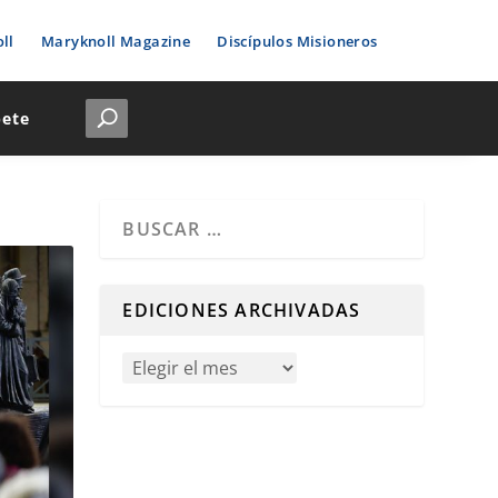
ll
Maryknoll Magazine
Discípulos Misioneros
bete
Cuando hay resultados autocompletados, puedes u
EDICIONES ARCHIVADAS