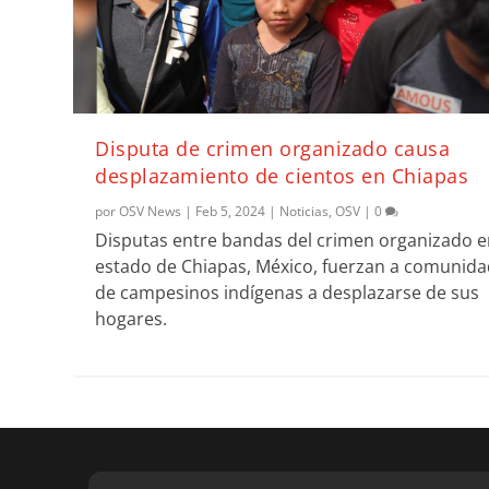
Disputa de crimen organizado causa
desplazamiento de cientos en Chiapas
por
OSV News
|
Feb 5, 2024
|
Noticias
,
OSV
|
0
Disputas entre bandas del crimen organizado e
estado de Chiapas, México, fuerzan a comunid
de campesinos indígenas a desplazarse de sus
hogares.