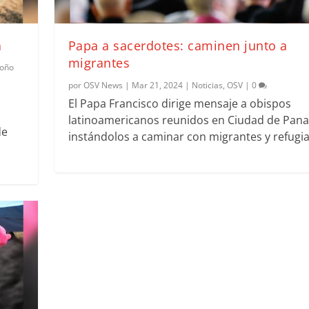
a
Papa a sacerdotes: caminen junto a
migrantes
oño
por
OSV News
|
Mar 21, 2024
|
Noticias
,
OSV
|
0
El Papa Francisco dirige mensaje a obispos
latinoamericanos reunidos en Ciudad de Pan
de
instándolos a caminar con migrantes y refugi