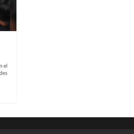
n el
ades