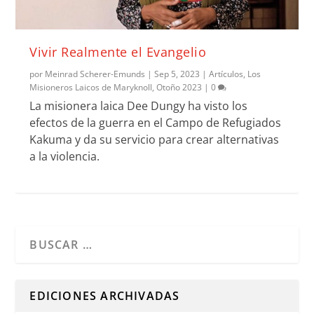
Vivir Realmente el Evangelio
por
Meinrad Scherer-Emunds
|
Sep 5, 2023
|
Artículos
,
Los
Misioneros Laicos de Maryknoll
,
Otoño 2023
|
0
La misionera laica Dee Dungy ha visto los
efectos de la guerra en el Campo de Refugiados
Kakuma y da su servicio para crear alternativas
a la violencia.
Cuando hay resultados autocompletados, puedes utilizar l
EDICIONES ARCHIVADAS