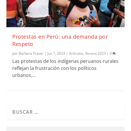
Protestas en Perú: una demanda por
Respeto
por
Barbara Fraser
|
Jun 1, 2023
|
Artículos
,
Verano 2023
|
0
Las protestas de los indígenas peruanos rurales
reflejan la frustración con los políticos
urbanos,...
Cuando hay resultados autocompletados, puedes utilizar l