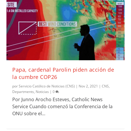
Papa, cardenal Parolin piden acción de
la cumbre COP26
por
Servicio Católico de Noticias (CNS)
|
Nov 2, 2021
|
CNS
,
Departments
,
Noticias
|
0
Por Junno Arocho Esteves, Catholic News
Service Cuando comenzó la Conferencia de la
ONU sobre el...