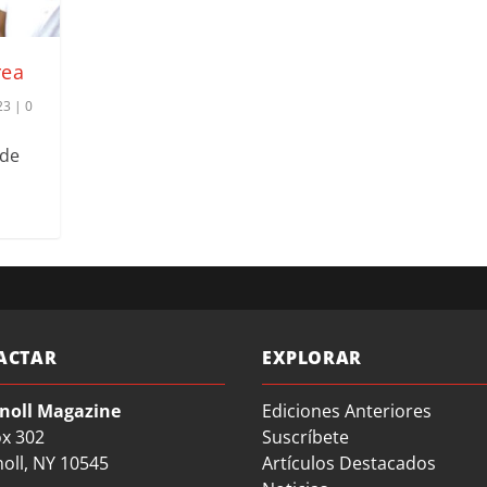
rea
23
|
0
 de
ACTAR
EXPLORAR
noll Magazine
Ediciones Anteriores
ox 302
Suscríbete
oll, NY 10545
Artículos Destacados