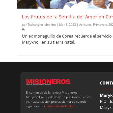
Los Frutos de la Semilla del Amor en Co
por
Tschangho John Kim
|
Mar 1, 2023
|
Artículos
,
Primavera 20
Un ex monaguillo de Corea recuerda el servicio
Maryknoll en su tierra natal.
CONT
El contenido de la revista Misioneros
Maryk
Maryknoll se puede volver a publicar sin costo
P.O. B
y sin autorización previa, siempre y cuando
siga nuestras
pautas de atribución
.
Marykn