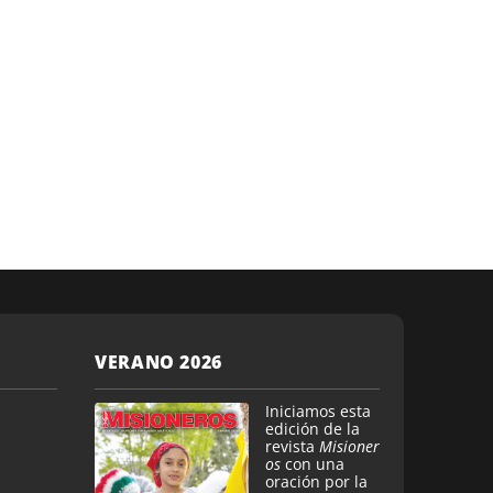
VERANO 2026
Iniciamos esta
edición de la
revista
Misioner
os
con una
oración por la