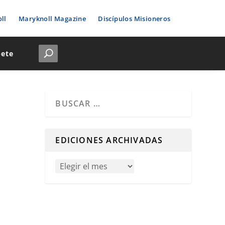
ll
Maryknoll Magazine
Discípulos Misioneros
bete
Cuando hay resultados autocompletados, puedes u
EDICIONES ARCHIVADAS