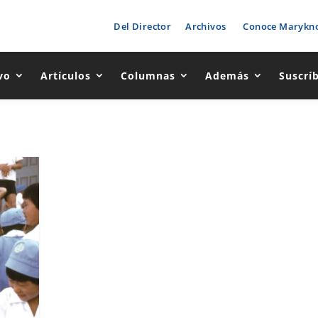
Del Director
Archivos
Conoce Marykno
vo
Artículos
Columnas
Además
Suscrí