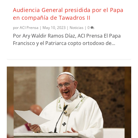
Audiencia General presidida por el Papa
en compañía de Tawadros II
por
ACI Prensa
|
May 10, 2023
|
Noticias
|
0
Por Ary Waldir Ramos Díaz, ACI Prensa El Papa
Francisco y el Patriarca copto ortodoxo de...