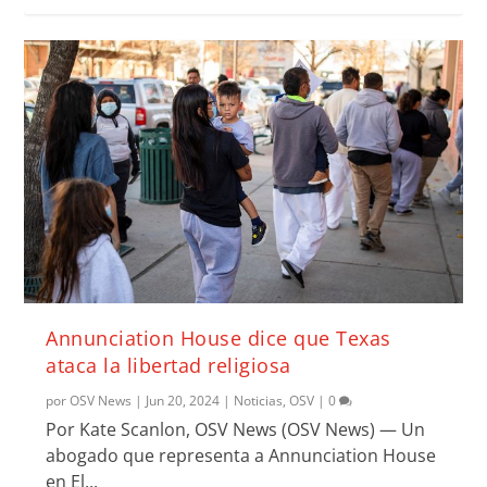
Annunciation House dice que Texas
ataca la libertad religiosa
por
OSV News
|
Jun 20, 2024
|
Noticias
,
OSV
|
0
Por Kate Scanlon, OSV News (OSV News) — Un
abogado que representa a Annunciation House
en El...