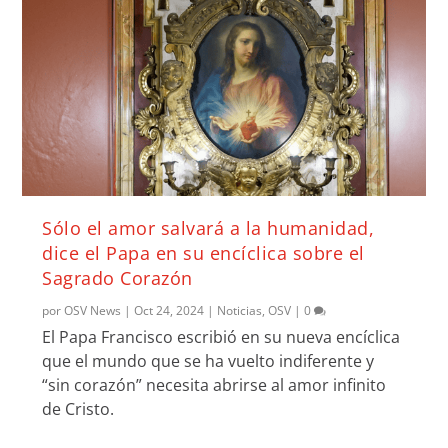
Sólo el amor salvará a la humanidad,
dice el Papa en su encíclica sobre el
Sagrado Corazón
por
OSV News
|
Oct 24, 2024
|
Noticias
,
OSV
|
0
El Papa Francisco escribió en su nueva encíclica
que el mundo que se ha vuelto indiferente y
“sin corazón” necesita abrirse al amor infinito
de Cristo.