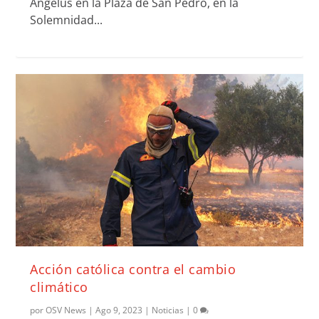
Ángelus en la Plaza de San Pedro, en la
Solemnidad...
Acción católica contra el cambio
climático
por
OSV News
|
Ago 9, 2023
|
Noticias
|
0