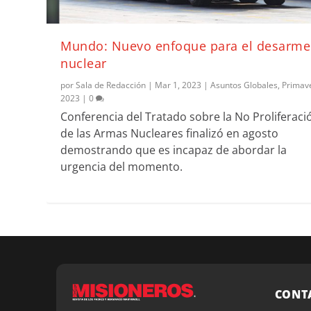
Mundo: Nuevo enfoque para el desarme
nuclear
por
Sala de Redacción
|
Mar 1, 2023
|
Asuntos Globales
,
Primav
2023
|
0
Conferencia del Tratado sobre la No Proliferaci
de las Armas Nucleares finalizó en agosto
demostrando que es incapaz de abordar la
urgencia del momento.
CONT