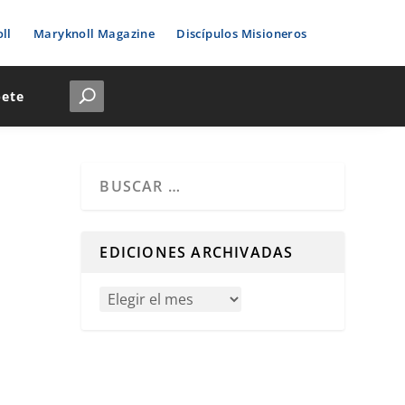
ll
Maryknoll Magazine
Discípulos Misioneros
bete
Cuando hay resultados autocompletados, puedes u
EDICIONES ARCHIVADAS