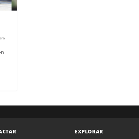
era
ón
ACTAR
EXPLORAR