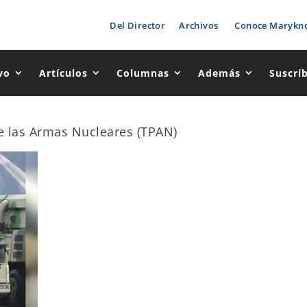
Del Director
Archivos
Conoce Marykno
vo
Artículos
Columnas
Además
Suscrí
de las Armas Nucleares (TPAN)