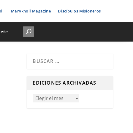
ll
Maryknoll Magazine
Discípulos Misioneros
bete
Cuando hay resultados autocompletados, puedes u
EDICIONES ARCHIVADAS