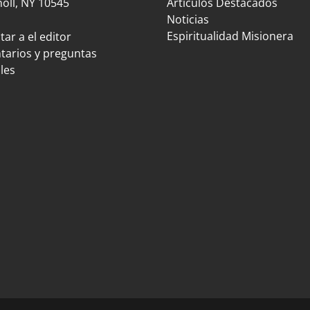
oll, NY 10545
Artículos Destacados
Noticias
Espiritualidad Misionera
ar a el editor
arios y preguntas
les