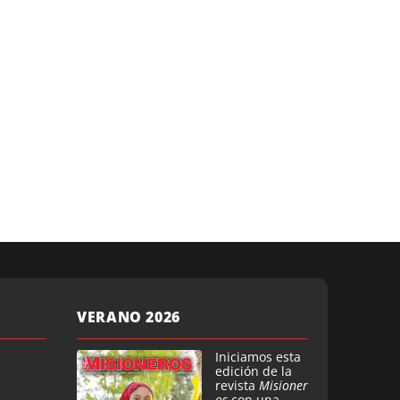
VERANO 2026
Iniciamos esta
edición de la
revista
Misioner
os
con una