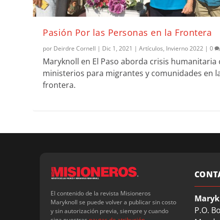
Pasión Por las Personas en la Frontera
por
Deirdre Cornell
|
Dic 1, 2021
|
Artículos
,
Invierno 2022
|
0
Maryknoll en El Paso aborda crisis humanitaria
ministerios para migrantes y comunidades en l
frontera.
CONT
El contenido de la revista Misioneros
Maryk
Maryknoll se puede volver a publicar sin costo
P.O. B
y sin autorización previa, siempre y cuando
siga nuestras
pautas de atribución
.