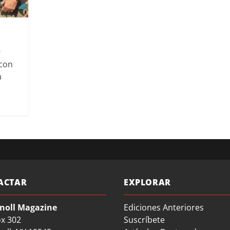
 con
a
ACTAR
EXPLORAR
noll Magazine
Ediciones Anteriores
ox 302
Suscríbete