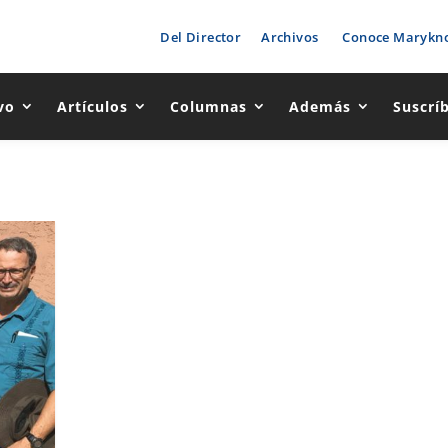
Del Director
Archivos
Conoce Marykno
vo
Artículos
Columnas
Además
Suscrí