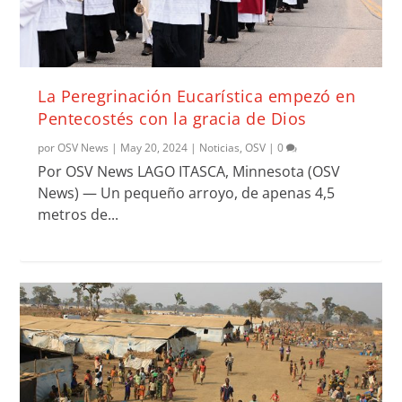
La Peregrinación Eucarística empezó en
Pentecostés con la gracia de Dios
por
OSV News
|
May 20, 2024
|
Noticias
,
OSV
|
0
Por OSV News LAGO ITASCA, Minnesota (OSV
News) — Un pequeño arroyo, de apenas 4,5
metros de...