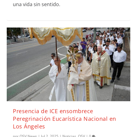
una vida sin sentido.
Presencia de ICE ensombrece
Peregrinación Eucarística Nacional en
Los Ángeles
por
OSV News
|
Jul 2, 2025
|
Noticias
,
OSV
|
0