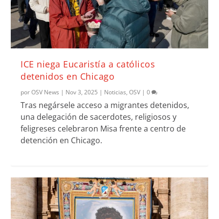
ICE niega Eucaristía a católicos
detenidos en Chicago
por
OSV News
|
Nov 3, 2025
|
Noticias
,
OSV
|
0
Tras negársele acceso a migrantes detenidos,
una delegación de sacerdotes, religiosos y
feligreses celebraron Misa frente a centro de
detención en Chicago.