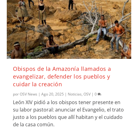
Obispos de la Amazonía llamados a
evangelizar, defender los pueblos y
cuidar la creación
por
OSV News
|
Ago 20, 2025
|
Noticias
,
OSV
|
0
León XIV pidió a los obispos tener presente en
su labor pastoral: anunciar el Evangelio, el trato
justo a los pueblos que allí habitan y el cuidado
de la casa común.