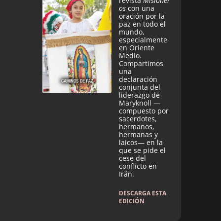
revista
Misioner
os
con una
oración por la
paz en todo el
mundo,
especialmente
en Oriente
Medio.
Compartimos
una
declaración
conjunta del
liderazgo de
Maryknoll —
compuesto por
sacerdotes,
hermanos,
hermanas y
laicos— en la
que se pide el
cese del
conflicto en
Irán.
DESCARGA ESTA
EDICIÓN