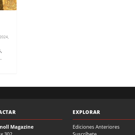
 2024
,
,
.
ACTAR
EXPLORAR
noll Magazine
Ediciones Anteriores
ox 302
Suscríbete