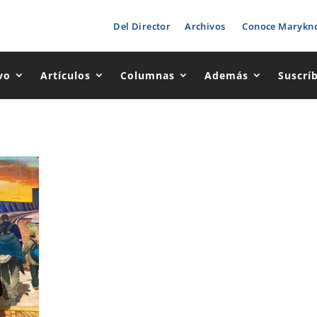
Del Director
Archivos
Conoce Marykno
vo
Artículos
Columnas
Además
Suscrí