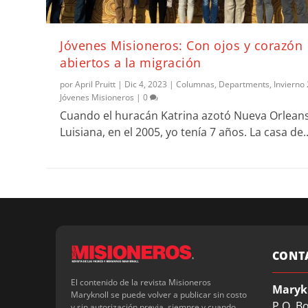
Jóvenes Misioneros: Con ojos y corazón
abiertos a la migración
por
April Pruitt
|
Dic 4, 2023
|
Columnas
,
Departments
,
Invierno
Jóvenes Misioneros
|
0
Cuando el huracán Katrina azotó Nueva Orleans
Luisiana, en el 2005, yo tenía 7 años. La casa de..
CONT
El contenido de la revista Misioneros
Maryk
Maryknoll se puede volver a publicar sin costo
P.O. B
y sin autorización previa, siempre y cuando