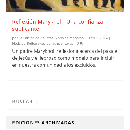
Reflexión Maryknoll: Una confianza
suplicante
por
La Oficina de Asuntos Globales Maryknoll
|
Feb 9, 2024
|
Noticias
,
Reflexiones de las Escrituras
|
0
Un padre Maryknoll reflexiona acerca del pasaje
de Jesús y el leproso como modelo para incluir
en nuestra comunidad a los excluidos.
Cuando hay resultados autocompletados, puedes utilizar l
EDICIONES ARCHIVADAS