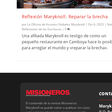
Reflexión Maryknoll: Reparar la brecha
por
La Oficina de Asuntos Globales Maryknoll
|
Oct 6, 2023
|
Not
Reflexiones de las Escrituras
|
0
Una afiliada Maryknoll es testigo de como un
pequeño restaurante en Camboya hace lo posib
para arreglar el mundo y «reparar la brecha».
CONT
El contenido de la revista Misioneros
Maryk
Maryknoll se puede volver a publicar sin costo
P.O. B