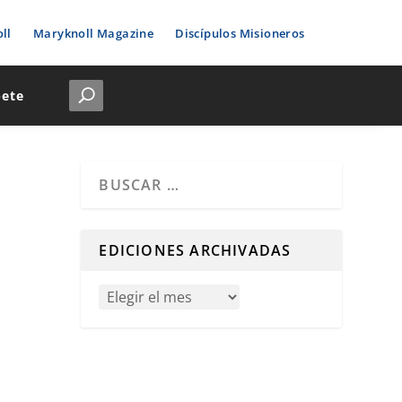
ll
Maryknoll Magazine
Discípulos Misioneros
bete
Cuando hay resultados autocompletados, puedes u
EDICIONES ARCHIVADAS