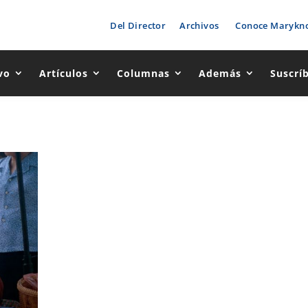
Del Director
Archivos
Conoce Marykno
vo
Artículos
Columnas
Además
Suscrí