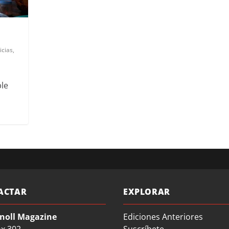
icias
,
le
ACTAR
EXPLORAR
noll Magazine
Ediciones Anteriores
ox 302
Suscríbete