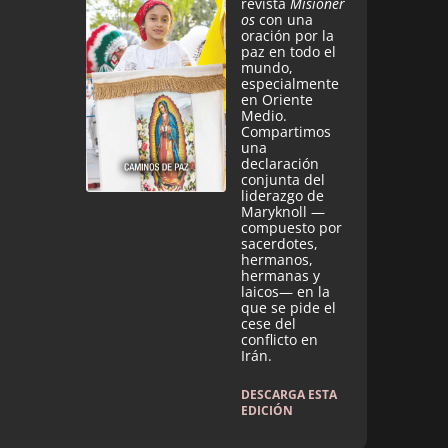
revista
Misioner
os
con una
oración por la
paz en todo el
mundo,
especialmente
en Oriente
Medio.
Compartimos
una
declaración
conjunta del
liderazgo de
Maryknoll —
compuesto por
sacerdotes,
hermanos,
hermanas y
laicos— en la
que se pide el
cese del
conflicto en
Irán.
DESCARGA ESTA
EDICIÓN