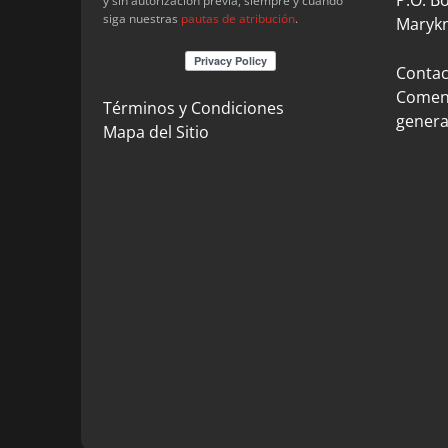
y sin autorización previa, siempre y cuando
siga nuestras
pautas de atribución
.
Marykn
Contact
Coment
Términos y Condiciones
genera
Mapa del Sitio