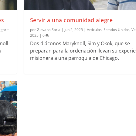
es
Servir a una comunidad alegre
zgar •
por
Giovana Soria
|
Jun 2, 2025
|
Artículos
,
Estados Unidos
,
Ve
2025
|
0
noll
Dos diáconos Maryknoll, Sim y Okok, que se
n
preparan para la ordenación llevan su experie
misionera a una parroquia de Chicago.