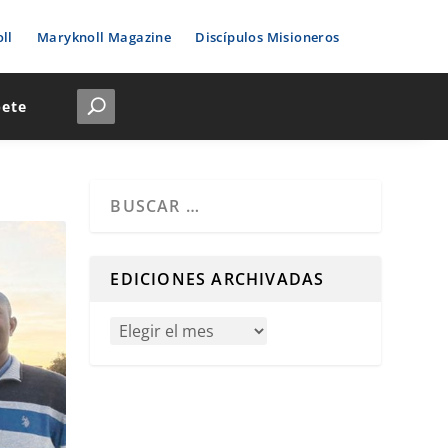
ll
Maryknoll Magazine
Discípulos Misioneros
bete
Cuando hay resultados autocompletados, puedes u
EDICIONES ARCHIVADAS