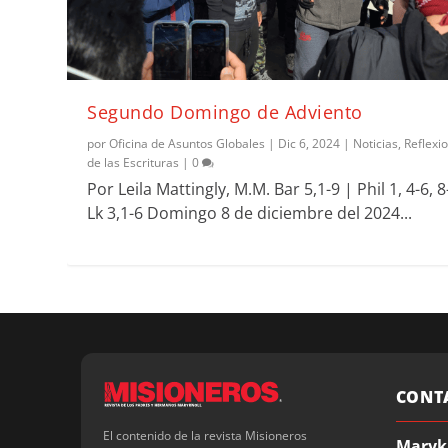
Segundo Domingo de Adviento
por
Oficina de Asuntos Globales
|
Dic 6, 2024
|
Noticias
,
Reflexi
de las Escrituras
|
0
Por Leila Mattingly, M.M. Bar 5,1-9 | Phil 1, 4-6, 8
Lk 3,1-6 Domingo 8 de diciembre del 2024...
CONT
El contenido de la revista Misioneros
Maryk