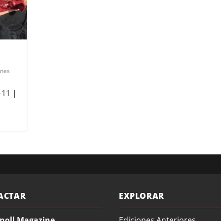
ones
-11 |
ACTAR
EXPLORAR
noll Magazine
Ediciones Anteriores