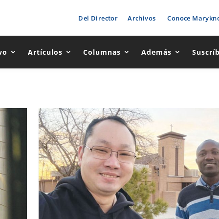
Del Director
Archivos
Conoce Marykno
vo
Artículos
Columnas
Además
Suscrí