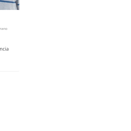
rano
ncia