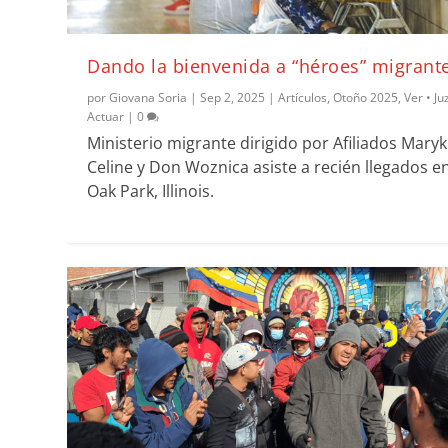
Dando la bienvenida a “héroes” migrant
por
Giovana Soria
|
Sep 2, 2025
|
Artículos
,
Otoño 2025
,
Ver • Ju
Actuar
|
0
Ministerio migrante dirigido por Afiliados Maryk
Celine y Don Woznica asiste a recién llegados e
Oak Park, Illinois.