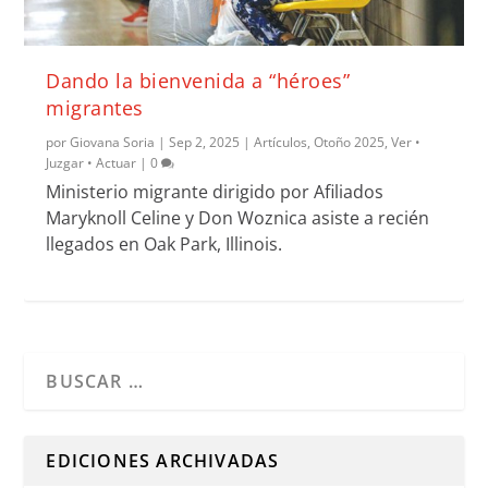
Dando la bienvenida a “héroes”
migrantes
por
Giovana Soria
|
Sep 2, 2025
|
Artículos
,
Otoño 2025
,
Ver •
Juzgar • Actuar
|
0
Ministerio migrante dirigido por Afiliados
Maryknoll Celine y Don Woznica asiste a recién
llegados en Oak Park, Illinois.
Cuando hay resultados autocompletados, puedes utilizar l
EDICIONES ARCHIVADAS