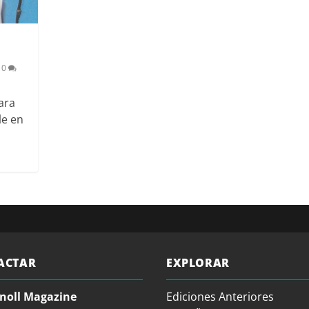
|
0
ara
le en
ACTAR
EXPLORAR
noll Magazine
Ediciones Anteriores