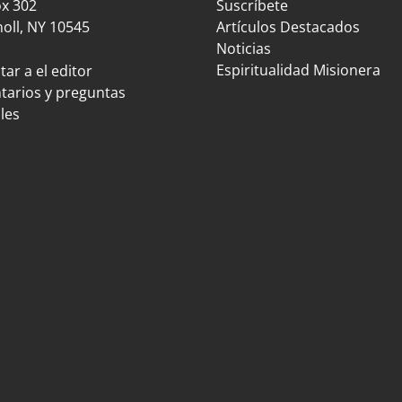
ox 302
Suscríbete
oll, NY 10545
Artículos Destacados
Noticias
Espiritualidad Misionera
ar a el editor
arios y preguntas
les