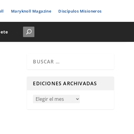
ll
Maryknoll Magazine
Discípulos Misioneros
bete
Cuando hay resultados autocompletados, puedes u
EDICIONES ARCHIVADAS