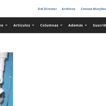
Del Director
Archivos
Conoce Marykno
vo
Artículos
Columnas
Además
Suscrí