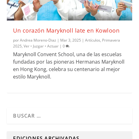
Un corazón Maryknoll late en Kowloon
por
Andrea Moreno-Diaz
|
Mar 3, 2025
|
Artículos
,
Primavera
2025
,
Ver • Juzgar • Actuar
|
0
Maryknoll Convent School, una de las escuelas
fundadas por las pioneras Hermanas Maryknoll
en Hong Kong, celebra su centenario al mejor
estilo Maryknoll.
Cuando hay resultados autocompletados, puedes utilizar l
EDICIONES ARCHIVADAS