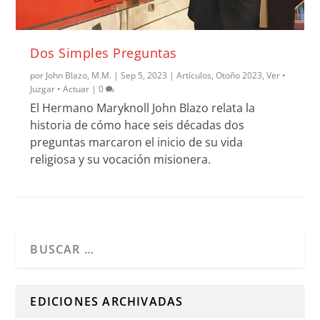
Dos Simples Preguntas
por
John Blazo, M.M.
|
Sep 5, 2023
|
Artículos
,
Otoño 2023
,
Ver •
Juzgar • Actuar
|
0
El Hermano Maryknoll John Blazo relata la
historia de cómo hace seis décadas dos
preguntas marcaron el inicio de su vida
religiosa y su vocación misionera.
Cuando hay resultados autocompletados, puedes utilizar l
EDICIONES ARCHIVADAS