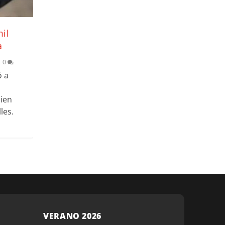
mil
a
|
0
ó a
ien
les.
VERANO 2026