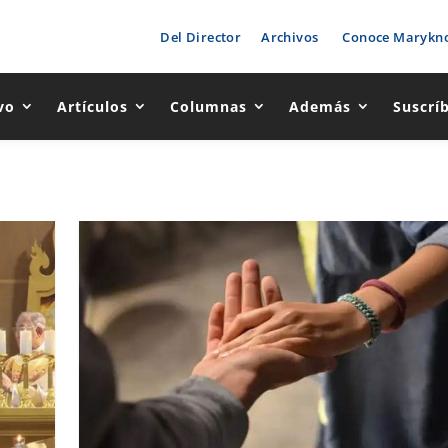
Del Director
Archivos
Conoce Marykno
vo
Artículos
Columnas
Además
Suscrí