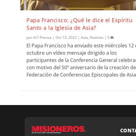
Papa Francisco: ¿Qué le dice el Espíritu
Santo a la Iglesia de Asia?
por
ACI Prensa
|
Oct 13, 2022
|
Asia
,
Noticias
|
0
El Papa Francisco ha enviado este miércoles 12
octubre un vídeo mensaje dirigido a los
participantes de la Conferencia General celebr
con motivo del 50º aniversario de la creación de
Federación de Conferencias Episcopales de Asia
CONT