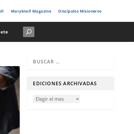
ll
Maryknoll Magazine
Discípulos Misioneros
bete
Cuando hay resultados autocompletados, puedes u
EDICIONES ARCHIVADAS