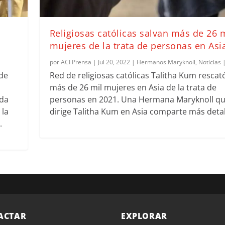
Religiosas católicas salvan más de 26 
mujeres de la trata de personas en Asi
por
ACI Prensa
|
Jul 20, 2022
|
Hermanos Maryknoll
,
Noticias
 de
Red de religiosas católicas Talitha Kum rescat
más de 26 mil mujeres en Asia de la trata de
ada
personas en 2021. Una Hermana Maryknoll qu
 la
dirige Talitha Kum en Asia comparte más detal
.
ACTAR
EXPLORAR