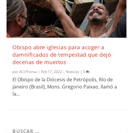
Obispo abre iglesias para acoger a
damnificados de tempestad que dejó
decenas de muertos
por
ACI Prensa
|
Feb 17, 2022
|
Noticias
|
0
El Obispo de la Diócesis de Petrópolis, Río de
Janeiro (Brasil), Mons. Gregorio Paixao, llamó a
la...