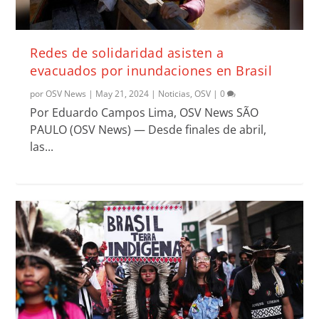
Redes de solidaridad asisten a
evacuados por inundaciones en Brasil
por
OSV News
|
May 21, 2024
|
Noticias
,
OSV
|
0
Por Eduardo Campos Lima, OSV News SÃO
PAULO (OSV News) — Desde finales de abril,
las...