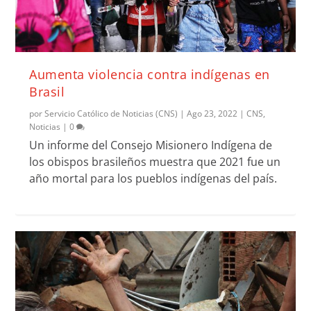
Aumenta violencia contra indígenas en
Brasil
por
Servicio Católico de Noticias (CNS)
|
Ago 23, 2022
|
CNS
,
Noticias
|
0
Un informe del Consejo Misionero Indígena de
los obispos brasileños muestra que 2021 fue un
año mortal para los pueblos indígenas del país.