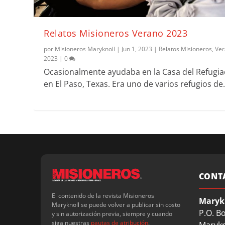
Relatos Misioneros Verano 2023
por
Misioneros Maryknoll
|
Jun 1, 2023
|
Relatos Misioneros
,
Ve
2023
|
0
Ocasionalmente ayudaba en la Casa del Refugi
en El Paso, Texas. Era uno de varios refugios de.
CONT
El contenido de la revista Misioneros
Maryk
Maryknoll se puede volver a publicar sin costo
P.O. B
y sin autorización previa, siempre y cuando
siga nuestras
pautas de atribución
.
Marykn