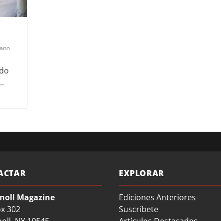
rano
ado
..
ACTAR
EXPLORAR
noll Magazine
Ediciones Anteriores
ox 302
Suscríbete
oll, NY 10545
Artículos Destacados