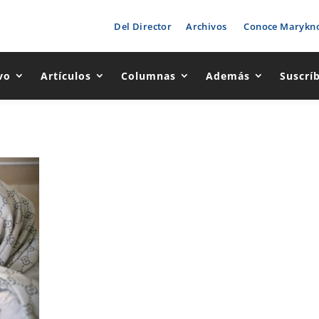
Del Director
Archivos
Conoce Marykno
vo
Artículos
Columnas
Además
Suscrí