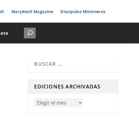
ll
Maryknoll Magazine
Discípulos Misioneros
bete
Cuando hay resultados autocompletados, puedes u
EDICIONES ARCHIVADAS