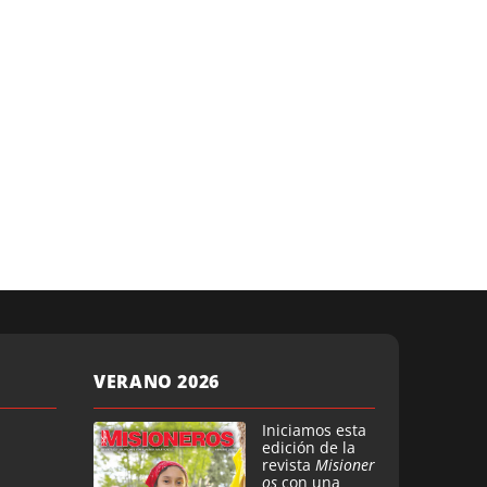
VERANO 2026
Iniciamos esta
edición de la
revista
Misioner
os
con una