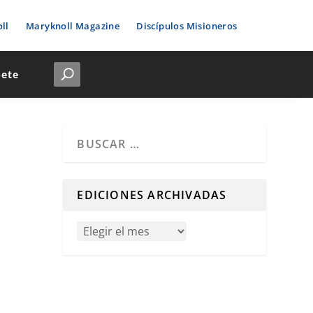
ll
Maryknoll Magazine
Discípulos Misioneros
bete
Cuando hay resultados autocompletados, puedes u
EDICIONES ARCHIVADAS