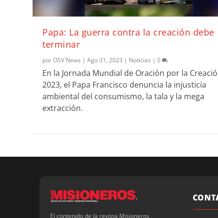
Papa: La guerra contra la creación debe
terminar
por
OSV News
|
Ago 31, 2023
|
Noticias
|
0
En la Jornada Mundial de Oración por la Creaci
2023, el Papa Francisco denuncia la injusticia
ambiental del consumismo, la tala y la mega
extracción.
CONT
El contenido de la revista Misioneros