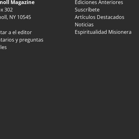
noll Magazine
Ediciones Anteriores
ox 302
Suscríbete
oll, NY 10545
Artículos Destacados
Noticias
Espiritualidad Misionera
ar a el editor
arios y preguntas
les