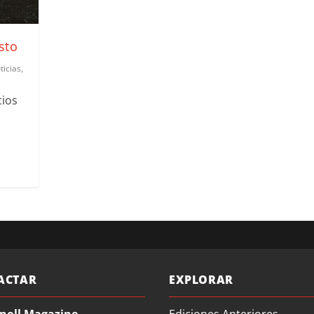
sto
ticias
,
cios
y
ACTAR
EXPLORAR
noll Magazine
Ediciones Anteriores