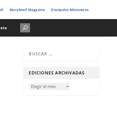
ll
Maryknoll Magazine
Discípulos Misioneros
bete
Cuando hay resultados autocompletados, puedes u
EDICIONES ARCHIVADAS