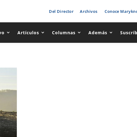
Del Director
Archivos
Conoce Marykno
vo
Artículos
Columnas
Además
Suscrí