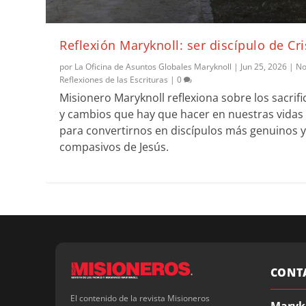
Reflexión Maryknoll: ser discípulo de Cri
por
La Oficina de Asuntos Globales Maryknoll
|
Jun 25, 2026
|
No
Reflexiones de las Escrituras
|
0
Misionero Maryknoll reflexiona sobre los sacrifi
y cambios que hay que hacer en nuestras vidas
para convertirnos en discípulos más genuinos 
compasivos de Jesús.
CONT
El contenido de la revista Misioneros
Maryk