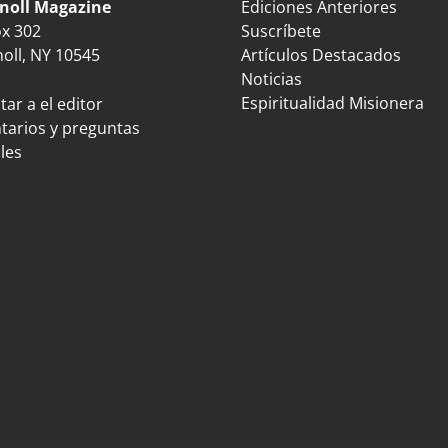
noll Magazine
Ediciones Anteriores
ox 302
Suscríbete
oll, NY 10545
Artículos Destacados
Noticias
Espiritualidad Misionera
ar a el editor
arios y preguntas
les