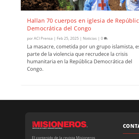
Hallan 70 cuerpos en iglesia de Repúbli
Democrática del Congo
por
ACI Prensa
|
Feb 25, 2025
|
Noticias
|
0
La masacre, cometida por un grupo islamista, e
parte de la violencia que recrudece la crisis
humanitaria en la República Democrática del
Congo.
CONT
El contenido de la revista Misioneros