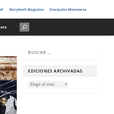
ll
Maryknoll Magazine
Discípulos Misioneros
bete
Cuando hay resultados autocompletados, puedes u
EDICIONES ARCHIVADAS