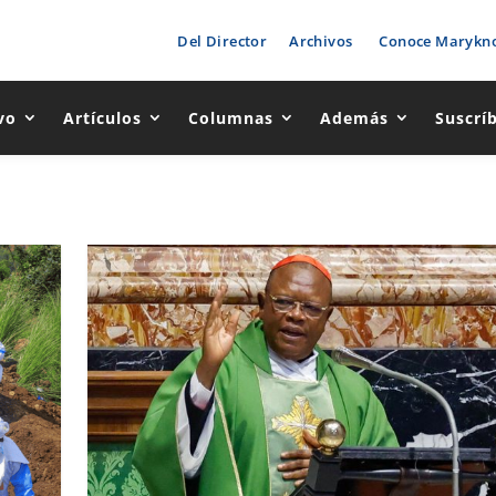
Del Director
Archivos
Conoce Marykno
vo
Artículos
Columnas
Además
Suscrí