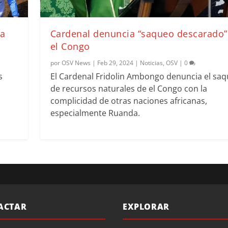
ca
Cardenal denuncia “saqueo descarado”
el Congo
por
OSV News
|
Feb 29, 2024
|
Noticias
,
OSV
|
0
s
El Cardenal Fridolin Ambongo denuncia el sa
de recursos naturales de el Congo con la
complicidad de otras naciones africanas,
especialmente Ruanda.
ACTAR
EXPLORAR