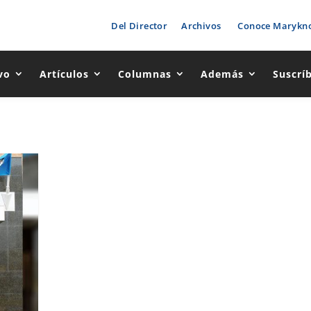
Del Director
Archivos
Conoce Marykno
vo
Artículos
Columnas
Además
Suscrí