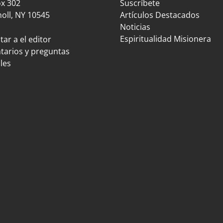
ox 302
Suscríbete
oll, NY 10545
Artículos Destacados
Noticias
Espiritualidad Misionera
ar a el editor
arios y preguntas
les