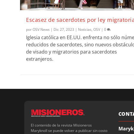
Escasez de sacerdotes por ley migratori
por
OSV News
|
Dic 27, 2023
|
Noticias
,
OSV
|
0
Iglesia católica en EE.UU. enfrenta no sólo núm
reducidos de sacerdotes, sino nuevos obstácul
de visado y migratorios para sacerdotes
extranjeros.
CONT
El contenido de la revista Misioneros
Maryk
Maryknoll se puede volver a publicar sin costo