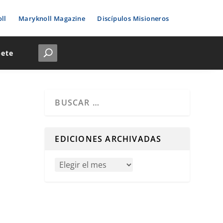
ll
Maryknoll Magazine
Discípulos Misioneros
bete
Cuando hay resultados autocompletados, puedes u
EDICIONES ARCHIVADAS