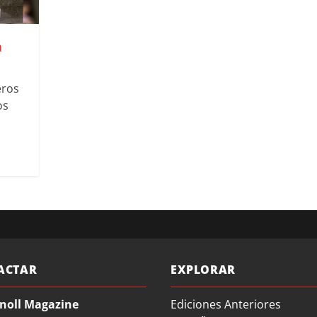
a
eros
os
ACTAR
EXPLORAR
noll Magazine
Ediciones Anteriores