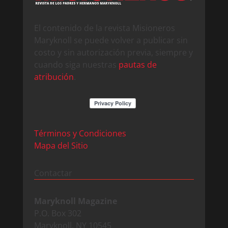
El contenido de la revista Misioneros
Maryknoll se puede volver a publicar sin
costo y sin autorización previa, siempre y
cuando siga nuestras
pautas de
atribución
.
Términos y Condiciones
Mapa del Sitio
Contactar
Maryknoll Magazine
P.O. Box 302
Maryknoll, NY 10545