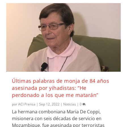
Últimas palabras de monja de 84 años
asesinada por yihadistas: “He
perdonado a los que me matarán”
por
ACI Prensa
|
Sep 12, 2022
|
Noticias
|
0
La hermana comboniana Maria De Coppi,
misionera con seis décadas de servicio en
Mozambique, fue asesinada por terroristas