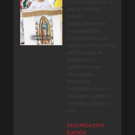
n una oración por la
paz en todo el
mundo,
especialmente en
Oriente Medio.
Compartimos una
declaración conjunta
del liderazgo de
Maryknoll —
compuesto por
sacerdotes,
hermanos,
hermanas y laicos—
en la que se pide el
cese del conflicto en
Irán.
DESCARGA ESTA
EDICIÓN