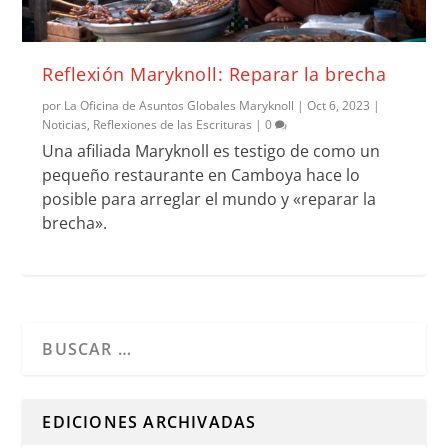
Reflexión Maryknoll: Reparar la brecha
por
La Oficina de Asuntos Globales Maryknoll
|
Oct 6, 2023
|
Noticias
,
Reflexiones de las Escrituras
|
0
Una afiliada Maryknoll es testigo de como un
pequeño restaurante en Camboya hace lo
posible para arreglar el mundo y «reparar la
brecha».
Cuando hay resultados autocompletados, puedes utilizar l
EDICIONES ARCHIVADAS