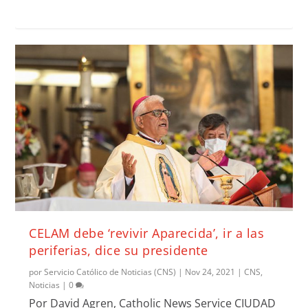
CELAM debe ‘revivir Aparecida’, ir a las
periferias, dice su presidente
por
Servicio Católico de Noticias (CNS)
|
Nov 24, 2021
|
CNS
,
Noticias
|
0
Por David Agren, Catholic News Service CIUDAD