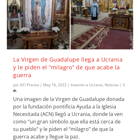
La Virgen de Guadalupe llega a Ucrania
y le piden el “milagro” de que acabe la
guerra
por
ACI Prensa
|
May 16, 2022
|
Invasión a Ucrania
,
Noticias
|
0
Una imagen de la Virgen de Guadalupe donada
por la fundación pontificia Ayuda a la Iglesia
Necesitada (ACN) llegó a Ucrania, donde la ven
como “un gran símbolo que ella está cerca de
su pueblo” y le piden el “milagro” de que la
guerra acabe y llegue la paz.