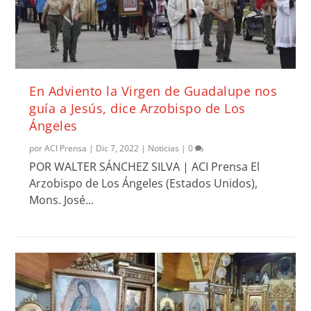
En Adviento la Virgen de Guadalupe nos
guía a Jesús, dice Arzobispo de Los
Ángeles
por
ACI Prensa
|
Dic 7, 2022
|
Noticias
|
0
POR WALTER SÁNCHEZ SILVA | ACI Prensa El
Arzobispo de Los Ángeles (Estados Unidos),
Mons. José...