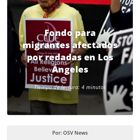
Fondo para
migrantes afectados
por redadas en Los
Ángeles
Tiempo de lectura:
4
minutos
Por: OSV News