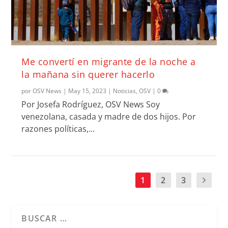
Me convertí en migrante de la noche a
la mañana sin querer hacerlo
por
OSV News
|
May 15, 2023
|
Noticias
,
OSV
|
0
Por Josefa Rodríguez, OSV News Soy
venezolana, casada y madre de dos hijos. Por
razones políticas,...
1
2
3