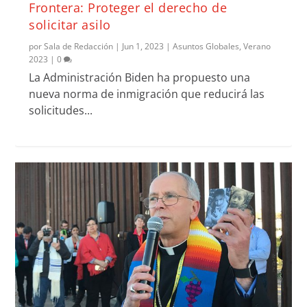
Frontera: Proteger el derecho de
solicitar asilo
por
Sala de Redacción
|
Jun 1, 2023
|
Asuntos Globales
,
Verano
2023
|
0
La Administración Biden ha propuesto una
nueva norma de inmigración que reducirá las
solicitudes...