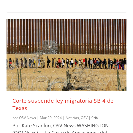
Corte suspende ley migratoria SB 4 de
Texas
por
OSV News
|
Mar 20, 2024
|
Noticias
,
OSV
|
0
Por Kate Scanlon, OSV News WASHINGTON
(OSV News) — La Corte de Apelaciones del