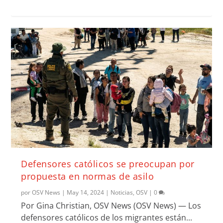
Defensores católicos se preocupan por
propuesta en normas de asilo
por
OSV News
|
May 14, 2024
|
Noticias
,
OSV
|
0
Por Gina Christian, OSV News (OSV News) — Los
defensores católicos de los migrantes están...