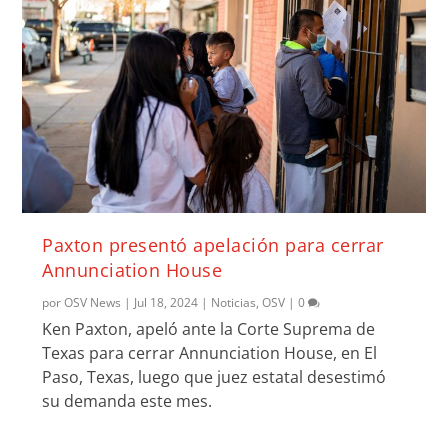
Paxton presentó apelación para cerrar
Annunciation House
por
OSV News
|
Jul 18, 2024
|
Noticias
,
OSV
|
0
Ken Paxton, apeló ante la Corte Suprema de
Texas para cerrar Annunciation House, en El
Paso, Texas, luego que juez estatal desestimó
su demanda este mes.