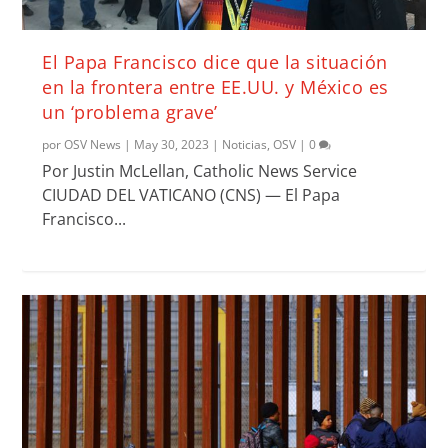
El Papa Francisco dice que la situación
en la frontera entre EE.UU. y México es
un ‘problema grave’
por
OSV News
|
May 30, 2023
|
Noticias
,
OSV
|
0
Por Justin McLellan, Catholic News Service
CIUDAD DEL VATICANO (CNS) — El Papa
Francisco...