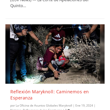
Quinto...
Reflexión Maryknoll: Caminemos en
Esperanza
por
La Oficina de Asuntos Globales Maryknoll
|
Ene 19, 2024
|