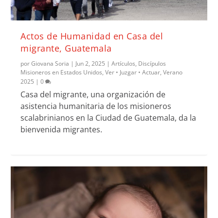
Actos de Humanidad en Casa del
migrante, Guatemala
por
Giovana Soria
|
Jun 2, 2025
|
Artículos
,
Discípulos
Misioneros en Estados Unidos
,
Ver • Juzgar • Actuar
,
Verano
2025
|
0
Casa del migrante, una organización de
asistencia humanitaria de los misioneros
scalabrinianos en la Ciudad de Guatemala, da la
bienvenida migrantes.