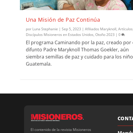
Una Misión de Paz Continúa
por
Luna Stephanie
|
Sep 5, 2023
|
Afiliados Maryknoll
,
Artículos
Discípulos Misioneros en Estados Unidos
,
Otoño 2023
|
0
El programa Caminando por la paz, creado por 
difunto Padre Maryknoll Thomas Goekler, aún
siembra semillas de paz y cuidado para los niñ
Guatemala.
CONT
El contenido de la revista Misioneros
Maryk