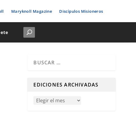
ll
Maryknoll Magazine
Discípulos Misioneros
bete
Cuando hay resultados autocompletados, puedes u
EDICIONES ARCHIVADAS