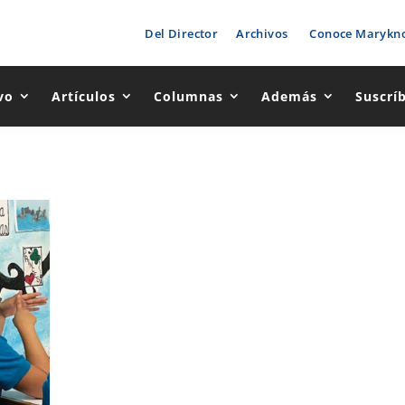
Del Director
Archivos
Conoce Marykno
vo
Artículos
Columnas
Además
Suscrí