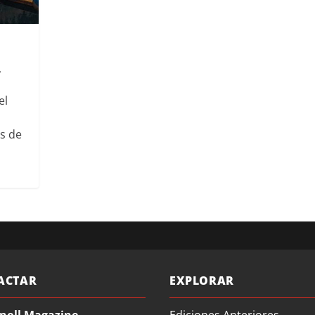
,
el
os de
ACTAR
EXPLORAR
noll Magazine
Ediciones Anteriores