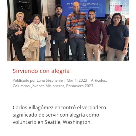
Sirviendo con alegría
Publicado por
Luna Stephanie
|
Mar 1, 2023
|
Artículos
,
Columnas
,
Jóvenes Misioneros
,
Primavera 2023
Carlos Villagómez encontró el verdadero
significado de servir con alegría como
voluntario en Seattle, Washington.