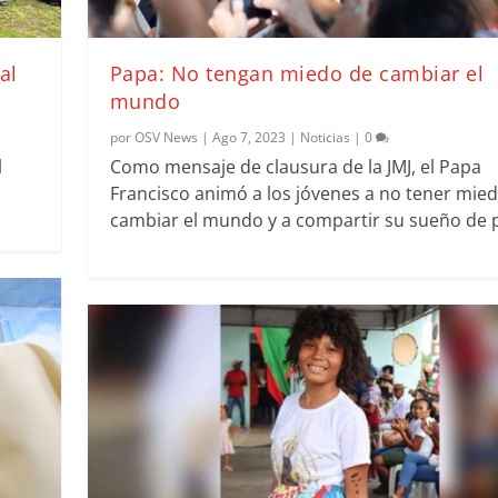
al
Papa: No tengan miedo de cambiar el
mundo
por
OSV News
|
Ago 7, 2023
|
Noticias
|
0
l
Como mensaje de clausura de la JMJ, el Papa
Francisco animó a los jóvenes a no tener mie
cambiar el mundo y a compartir su sueño de 