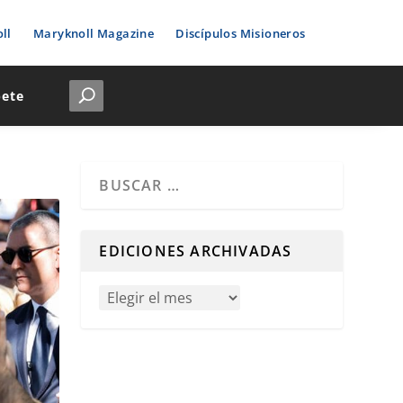
ll
Maryknoll Magazine
Discípulos Misioneros
bete
Cuando hay resultados autocompletados, puedes u
EDICIONES ARCHIVADAS