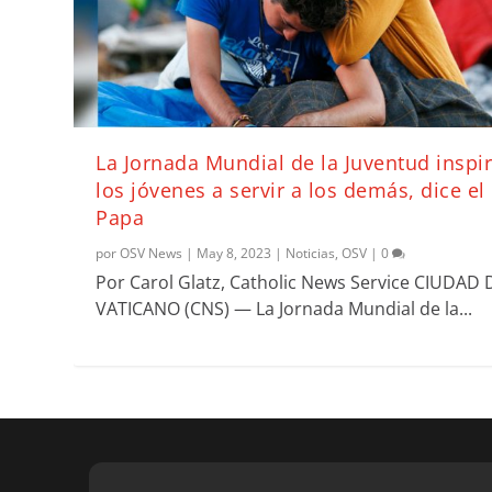
La Jornada Mundial de la Juventud inspir
los jóvenes a servir a los demás, dice el
Papa
por
OSV News
|
May 8, 2023
|
Noticias
,
OSV
|
0
Por Carol Glatz, Catholic News Service CIUDAD 
VATICANO (CNS) — La Jornada Mundial de la...