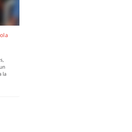
ola
s,
 un
 la