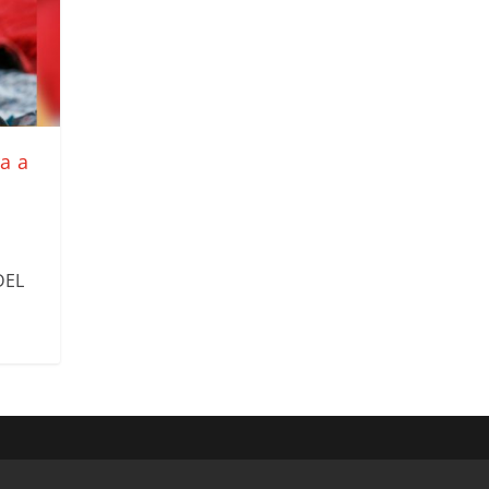
a a
DEL