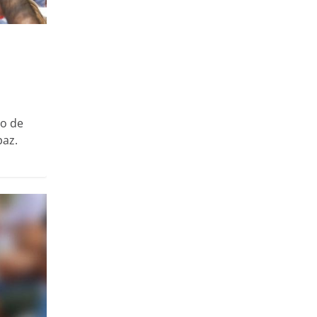
do de
paz.