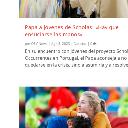
Papa a jóvenes de Scholas: «Hay que
ensuciarse las manos»
por
OSV News
|
Ago 3, 2023
|
Noticias
|
0
En su encuentro con jóvenes del proyecto Scho
Occurrentes en Portugal, el Papa aconseja a no
quedarse en la crisis, sino a asumirla y a resolve