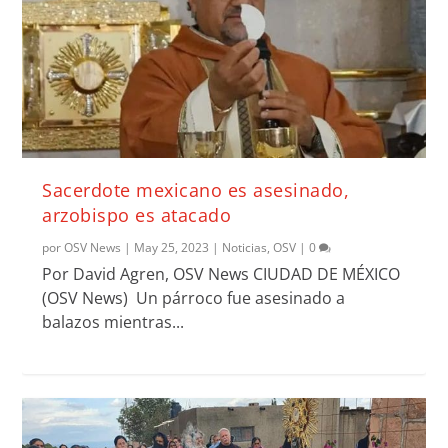
Sacerdote mexicano es asesinado,
arzobispo es atacado
por
OSV News
|
May 25, 2023
|
Noticias
,
OSV
|
0
Por David Agren, OSV News CIUDAD DE MÉXICO
(OSV News) Un párroco fue asesinado a
balazos mientras...