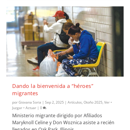
Dando la bienvenida a “héroes”
migrantes
por
Giovana Soria
|
Sep 2, 2025
|
Artículos
,
Otoño 2025
,
Ver •
Juzgar • Actuar
|
0
Ministerio migrante dirigido por Afiliados
Maryknoll Celine y Don Woznica asiste a recién
llegados en Oak Park, Illinois.