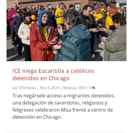
ICE niega Eucaristía a católicos
detenidos en Chicago
por
OSV News
|
Nov 3, 2025
|
Noticias
,
OSV
|
0
Tras negársele acceso a migrantes detenidos,
una delegación de sacerdotes, religiosos y
feligreses celebraron Misa frente a centro de
detención en Chicago.