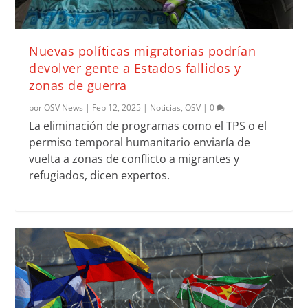
Nuevas políticas migratorias podrían
devolver gente a Estados fallidos y
zonas de guerra
por
OSV News
|
Feb 12, 2025
|
Noticias
,
OSV
|
0
La eliminación de programas como el TPS o el
permiso temporal humanitario enviaría de
vuelta a zonas de conflicto a migrantes y
refugiados, dicen expertos.