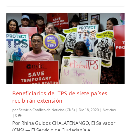
Beneficiarios del TPS de siete países
recibirán extensión
por
Servicio Católico de Noticias (CNS)
|
Dic 18, 2020
|
Noticias
|
0
Por Rhina Guidos CHALATENANGO, El Salvador
(CNS) — El Servicio de Ciudadanía e