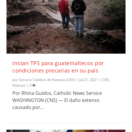
Instan TPS para guatemaltecos por
condiciones precarias en su país
por
Servicio Católico de Noticias (CNS)
|
Jul 21, 2021
|
CNS
,
Noticias
|
0
Por Rhina Guidos, Catholic News Service
WASHINGTON (CNS) — El daño extenso
causado por...