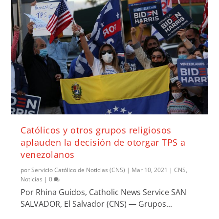
Católicos y otros grupos religiosos
aplauden la decisión de otorgar TPS a
venezolanos
por
Servicio Católico de Noticias (CNS)
|
Mar 10, 2021
|
CNS
,
Noticias
|
0
Por Rhina Guidos, Catholic News Service SAN
SALVADOR, El Salvador (CNS) — Grupos...