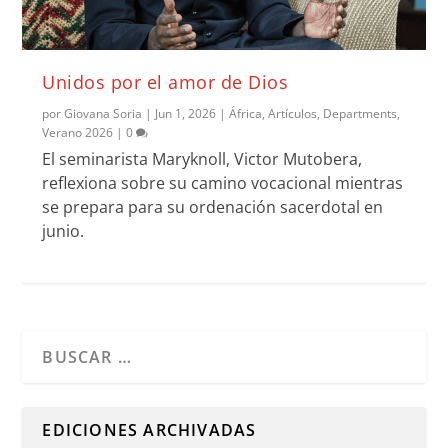
Unidos por el amor de Dios
por
Giovana Soria
|
Jun 1, 2026
|
África
,
Artículos
,
Departments
,
Verano 2026
|
0
El seminarista Maryknoll, Victor Mutobera,
reflexiona sobre su camino vocacional mientras
se prepara para su ordenación sacerdotal en
junio.
Cuando hay resultados autocompletados, puedes utilizar l
EDICIONES ARCHIVADAS