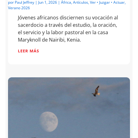
por
Paul Jeffrey
|
Jun 1, 2026
|
África
,
Artículos
,
Ver • Juzgar • Actuar
,
Verano 2026
Jóvenes africanos disciernen su vocación al
sacerdocio a través del estudio, la oración,
el servicio y la labor pastoral en la casa
Maryknoll de Nairibi, Kenia.
LEER MÁS