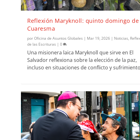
Reflexión Maryknoll: quinto domingo de
Cuaresma
por
Oficina de Asuntos Globales
|
Mar 19, 2026
|
Noticias
,
Refle
de las Escrituras
|
0
Una misionera laica Maryknoll que sirve en El
Salvador reflexiona sobre la elección de la paz,
incluso en situaciones de conflicto y sufrimiento