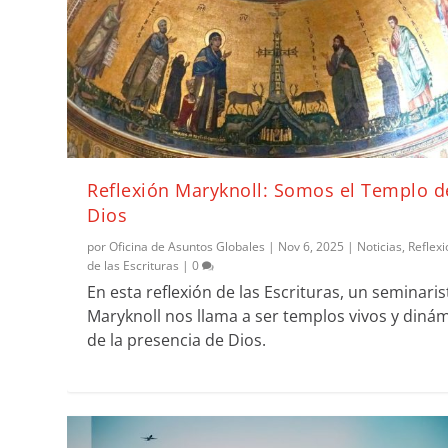
Reflexión Maryknoll: Somos el Templo d
Dios
por
Oficina de Asuntos Globales
|
Nov 6, 2025
|
Noticias
,
Reflex
de las Escrituras
|
0
En esta reflexión de las Escrituras, un seminaris
Maryknoll nos llama a ser templos vivos y diná
de la presencia de Dios.