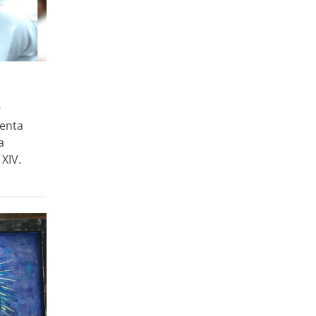
senta
a
XIV.