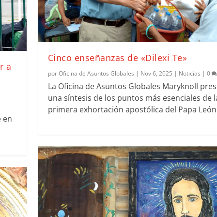
Cinco enseñanzas de «Dilexi Te»
r a
por
Oficina de Asuntos Globales
|
Nov 6, 2025
|
Noticias
|
0
La Oficina de Asuntos Globales Maryknoll pre
una síntesis de los puntos más esenciales de l
primera exhortación apostólica del Papa León 
e en