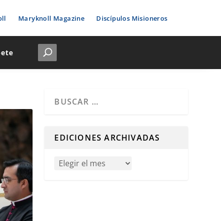
ll
Maryknoll Magazine
Discípulos Misioneros
bete
Cuando hay resultados autocompletados, puedes u
EDICIONES ARCHIVADAS