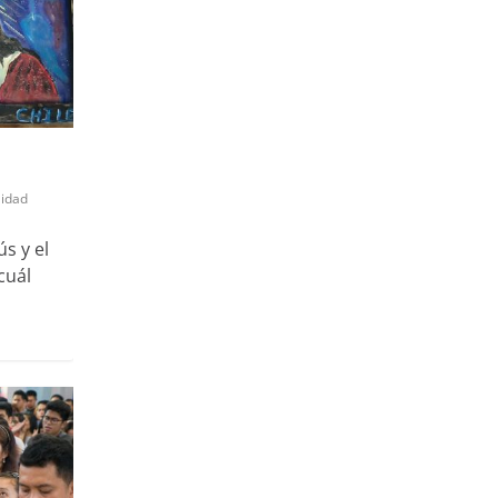
lidad
s y el
cuál