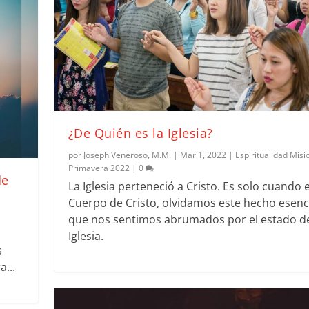
¿De Quién es la Iglesia?
por
Joseph Veneroso, M.M.
|
Mar 1, 2022
|
Espiritualidad Misi
Primavera 2022
|
0
de
La Iglesia perteneció a Cristo. Es solo cuando e
Cuerpo de Cristo, olvidamos este hecho esenci
que nos sentimos abrumados por el estado de
Iglesia.
s
...