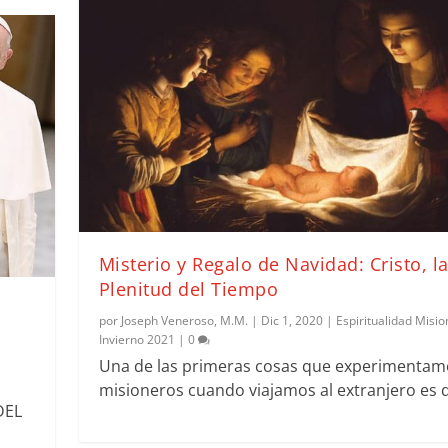
Misterio y Regalo de Navidad: Cristo, l
Plenitud del Tiempo
por
Joseph Veneroso, M.M.
|
Dic 1, 2020
|
Espiritualidad Misi
Invierno 2021
|
0
Una de las primeras cosas que experimentam
misioneros cuando viajamos al extranjero es q
DEL