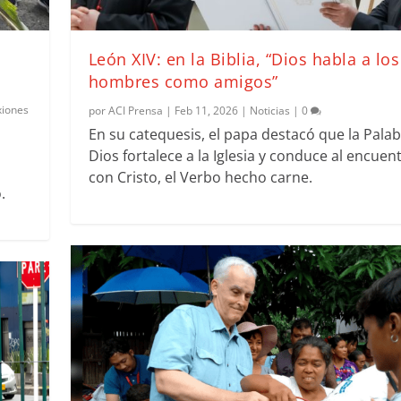
León XIV: en la Biblia, “Dios habla a los
hombres como amigos”
xiones
por
ACI Prensa
|
Feb 11, 2026
|
Noticias
|
0
En su catequesis, el papa destacó que la Pala
Dios fortalece a la Iglesia y conduce al encuen
con Cristo, el Verbo hecho carne.
.