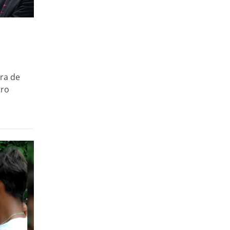
bra de
tro