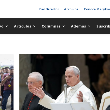
Del Director
Archivos
Conoce Marykno
vo
Artículos
Columnas
Además
Suscrí