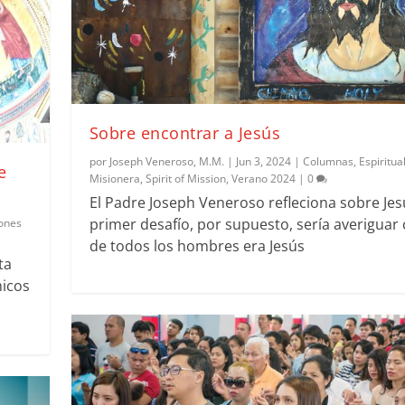
Sobre encontrar a Jesús
por
Joseph Veneroso, M.M.
|
Jun 3, 2024
|
Columnas
,
Espiritua
e
Misionera
,
Spirit of Mission
,
Verano 2024
|
0
El Padre Joseph Veneroso refleciona sobre Jesú
primer desafío, por supuesto, sería averiguar 
iones
de todos los hombres era Jesús
ta
micos