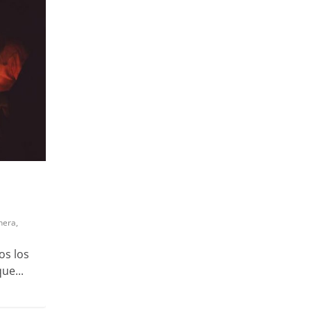
a
onera
,
os los
ue...