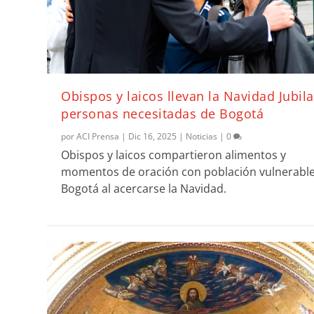
Obispos y laicos llevan la Navidad Jubila
personas necesitadas de Bogotá
por
ACI Prensa
|
Dic 16, 2025
|
Noticias
|
0
Obispos y laicos compartieron alimentos y
momentos de oración con población vulnerabl
Bogotá al acercarse la Navidad.