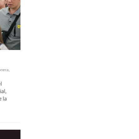
onera
,
l
al,
 la