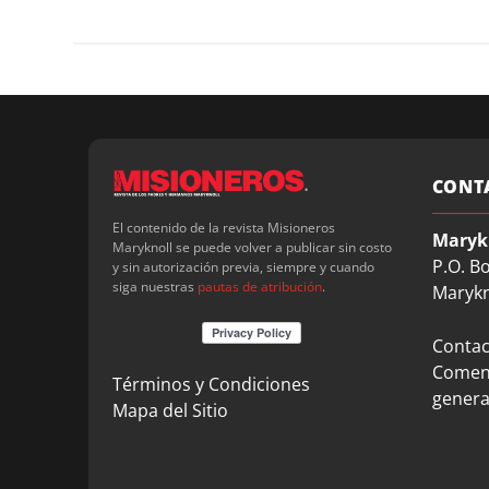
CONT
El contenido de la revista Misioneros
Maryk
Maryknoll se puede volver a publicar sin costo
P.O. B
y sin autorización previa, siempre y cuando
siga nuestras
pautas de atribución
.
Marykn
Contact
Coment
Términos y Condiciones
genera
Mapa del Sitio