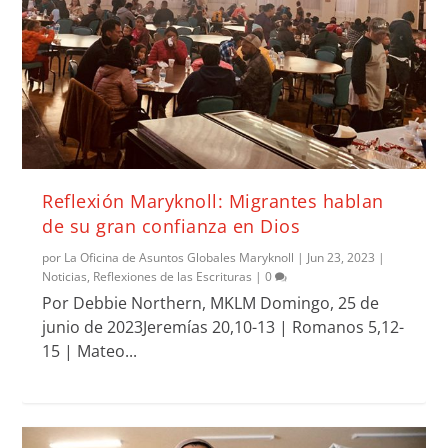
Reflexión Maryknoll: Migrantes hablan
de su gran confianza en Dios
por
La Oficina de Asuntos Globales Maryknoll
|
Jun 23, 2023
|
Noticias
,
Reflexiones de las Escrituras
|
0
Por Debbie Northern, MKLM Domingo, 25 de
junio de 2023Jeremías 20,10-13 | Romanos 5,12-
15 | Mateo...