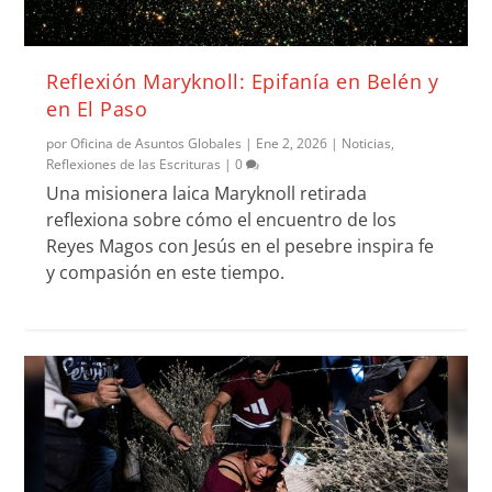
Reflexión Maryknoll: Epifanía en Belén y
en El Paso
por
Oficina de Asuntos Globales
|
Ene 2, 2026
|
Noticias
,
Reflexiones de las Escrituras
|
0
Una misionera laica Maryknoll retirada
reflexiona sobre cómo el encuentro de los
Reyes Magos con Jesús en el pesebre inspira fe
y compasión en este tiempo.