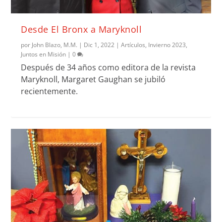
Desde El Bronx a Maryknoll
por
John Blazo, M.M.
|
Dic 1, 2022
|
Artículos
,
Invierno 2023
,
Juntos en Misión
|
0
Después de 34 años como editora de la revista
Maryknoll, Margaret Gaughan se jubiló
recientemente.