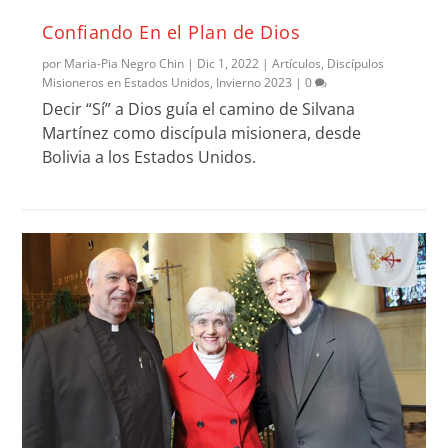
Confiando En el Plan de Dios
por
Maria-Pia Negro Chin
|
Dic 1, 2022
|
Artículos
,
Discípulos
Misioneros en Estados Unidos
,
Invierno 2023
|
0
Decir “Sí” a Dios guía el camino de Silvana
Martínez como discípula misionera, desde
Bolivia a los Estados Unidos.