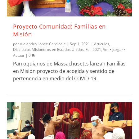
Proyecto Comunidad: Familias en
Misión
por
Alejandro López-Cardinale
|
Sep 1, 2021
|
Artículos
,
Discípulos Misioneros en Estados Unidos
,
Fall 2021
,
Ver • Juzgar •
Actuar
|
0
Parroquianos de Massachusetts lanzan Familias
en Misión proyecto de acogida y sentido de
pertenencia en medio del COVID-19.