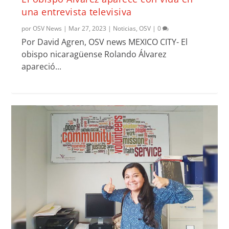
una entrevista televisiva
por
OSV News
|
Mar 27, 2023
|
Noticias
,
OSV
|
0
Por David Agren, OSV news MEXICO CITY- El
obispo nicaragüense Rolando Álvarez
apareció...