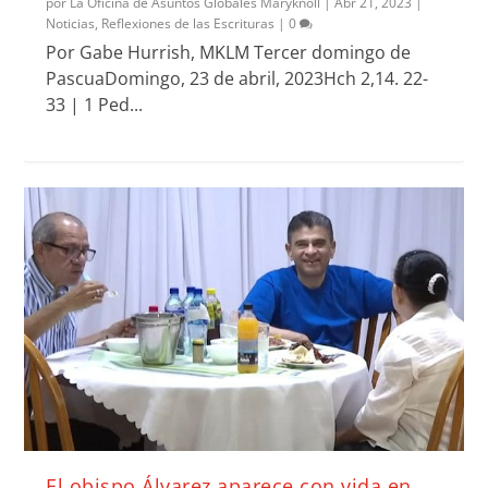
por
La Oficina de Asuntos Globales Maryknoll
|
Abr 21, 2023
|
Noticias
,
Reflexiones de las Escrituras
|
0
Por Gabe Hurrish, MKLM Tercer domingo de
PascuaDomingo, 23 de abril, 2023Hch 2,14. 22-
33 | 1 Ped...
El obispo Álvarez aparece con vida en