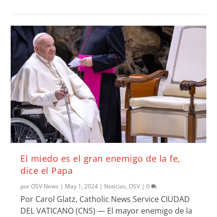
El miedo es el gran enemigo de la fe,
dice el Papa
por
OSV News
|
May 1, 2024
|
Noticias
,
OSV
|
0
Por Carol Glatz, Catholic News Service CIUDAD
DEL VATICANO (CNS) — El mayor enemigo de la