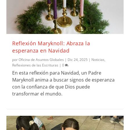
Reflexión Maryknoll: Abraza la
esperanza en Navidad
por
Oficina de Asuntos Globales
|
Dic 24, 2025
|
Noticias
,
Reflexiones de las Escrituras
|
0
En esta reflexión para Navidad, un Padre
Maryknoll anima a buscar signos de esperanza
con la confianza de que Dios puede
transformar el mundo.