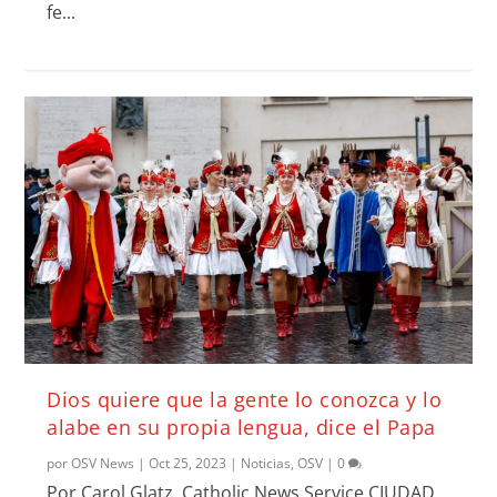
fe...
Dios quiere que la gente lo conozca y lo
alabe en su propia lengua, dice el Papa
por
OSV News
|
Oct 25, 2023
|
Noticias
,
OSV
|
0
Por Carol Glatz, Catholic News Service CIUDAD