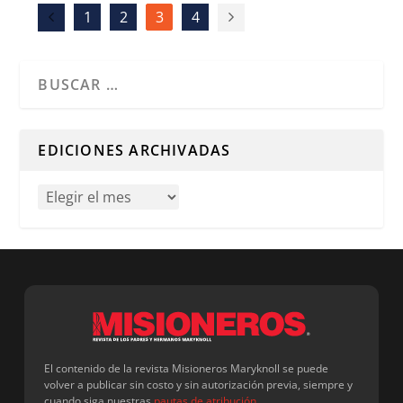
1
2
3
4
Cuando hay resultados autocompletados, puedes utilizar l
EDICIONES ARCHIVADAS
El contenido de la revista Misioneros Maryknoll se puede
volver a publicar sin costo y sin autorización previa, siempre y
cuando siga nuestras
pautas de atribución
.