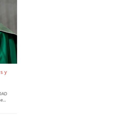
s y
UDAD
...