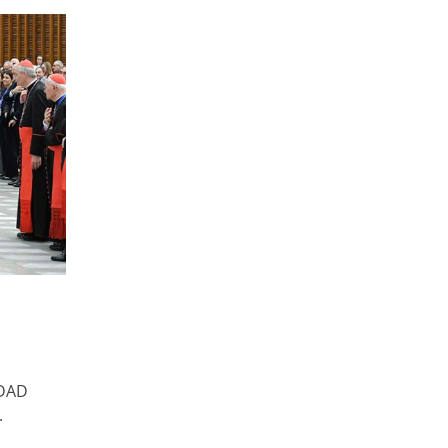
UDAD
.