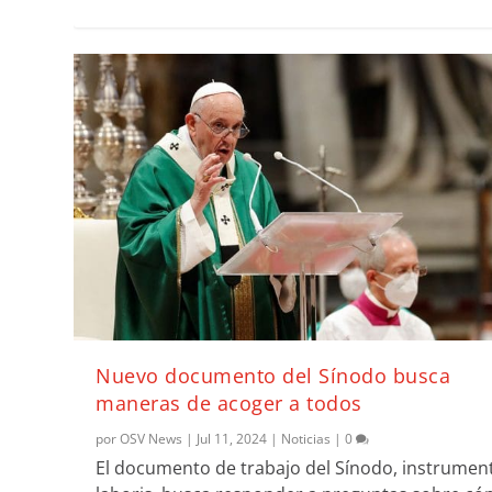
Nuevo documento del Sínodo busca
maneras de acoger a todos
por
OSV News
|
Jul 11, 2024
|
Noticias
|
0
El documento de trabajo del Sínodo, instrume