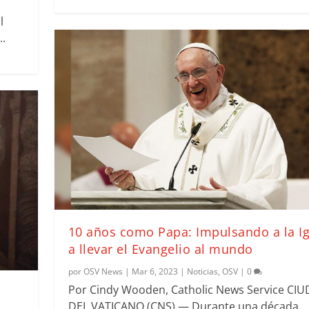
l
..
10 años como Papa: Impulsando a la Ig
a llevar el Evangelio al mundo
por
OSV News
|
Mar 6, 2023
|
Noticias
,
OSV
|
0
Por Cindy Wooden, Catholic News Service CI
DEL VATICANO (CNS) — Durante una década,..