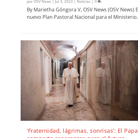
por
OSV News
|
Jul 3, 2023
|
Noticias
|
0
By Marietha Góngora V, OSV News (OSV News) E
nuevo Plan Pastoral Nacional para el Ministerio.
‘Fraternidad, lágrimas, sonrisas’: El Papa