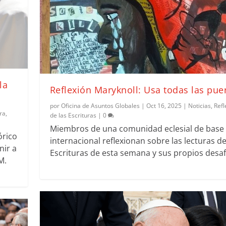
la
Reflexión Maryknoll: Usa todas las pue
por
Oficina de Asuntos Globales
|
Oct 16, 2025
|
Noticias
,
Refl
ra
,
de las Escrituras
|
0
Miembros de una comunidad eclesial de base
órico
internacional reflexionan sobre las lecturas de
nir a
Escrituras de esta semana y sus propios desaf
M.