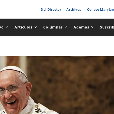
Del Director
Archivos
Conoce Marykno
vo
Artículos
Columnas
Además
Suscrí