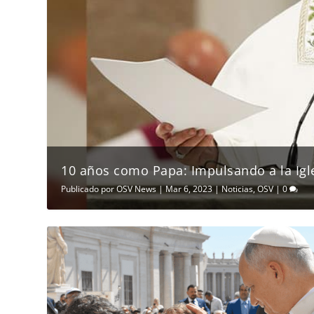
10 años como Papa: Impulsando a la Igles
Publicado por
OSV News
|
Mar 6, 2023
|
Noticias
,
OSV
|
0