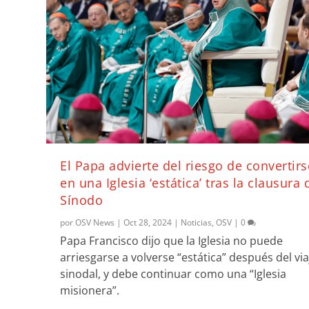
El Papa advierte del riesgo de convertirs
en una Iglesia ‘estática’ tras la clausura 
Sínodo
por
OSV News
|
Oct 28, 2024
|
Noticias
,
OSV
|
0
Papa Francisco dijo que la Iglesia no puede
arriesgarse a volverse “estática” después del via
sinodal, y debe continuar como una “Iglesia
misionera”.