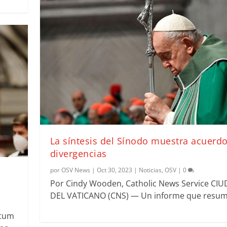
La síntesis del Sínodo muestra acuerdo
divergencias
por
OSV News
|
Oct 30, 2023
|
Noticias
,
OSV
|
0
Por Cindy Wooden, Catholic News Service CI
DEL VATICANO (CNS) — Un informe que resume
ntum