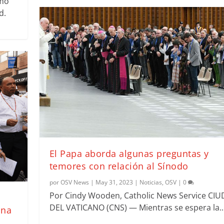
ómo
d.
El Papa aborda algunas preguntas y
temores con relación al Sínodo
por
OSV News
|
May 31, 2023
|
Noticias
,
OSV
|
0
Por Cindy Wooden, Catholic News Service CI
DEL VATICANO (CNS) — Mientras se espera la..
ana