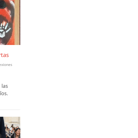
rtas
exiones
 las
íos.