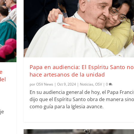
Papa en audiencia: El Espíritu Santo no
e
hace artesanos de la unidad
del
por
OSV News
|
Oct 9, 2024
|
Noticias
,
OSV
|
0
En su audiencia general de hoy, el Papa Franc
dijo que el Espíritu Santo obra de manera sin
como guía para la Iglesia avance.
je