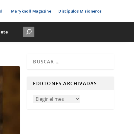
ll
Maryknoll Magazine
Discípulos Misioneros
bete
Cuando hay resultados autocompletados, puedes u
EDICIONES ARCHIVADAS