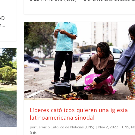
AD
...
Líderes católicos quieren una iglesia
latinoamericana sinodal
por
Servicio Católico de Noticias (CNS)
|
Nov 2, 2022
|
CNS
,
No
0