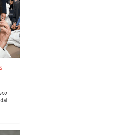
s
isco
odal