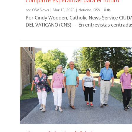
comparte esperanzas para el futuro
por
OSV News
|
Mar 13, 2023
|
Noticias
,
OSV
|
0
Por Cindy Wooden, Catholic News Service CIUD
DEL VATICANO (CNS) — En entrevistas centradas