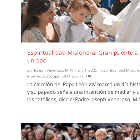
Espiritualidad Misionera: Gran puente a 
unidad
por
Joseph Veneroso, M.M.
|
Dic 1, 2025
|
Espiritualidad Misione
Invierno 2026
,
Spirit of Mission
|
0
La elección del Papa León XIV marcó un día hist
y su papado señala una intención de mediar y u
los católicos, dice el Padre Joseph Veneroso, M.