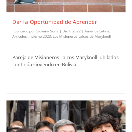
Dar la Oportunidad de Aprender
Publicado por
Giovana Soria
|
Dic 1, 2022
|
América Latina
,
Artículos
,
Invierno 2023
,
Los Misioneros Laicos de Maryknoll
Pareja de Misioneros Laicos Maryknoll jubilados
continúa sirviendo en Bolivia.