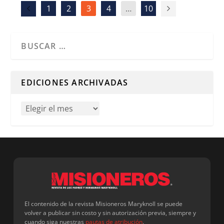
1
2
3
4
…
10
Cuando hay resultados autocompletados, puedes utilizar l
EDICIONES ARCHIVADAS
El contenido de la revista Misioneros Maryknoll se puede
volver a publicar sin costo y sin autorización previa, siempre y
cuando siga nuestras
pautas de atribución
.