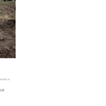
vasión a
ice