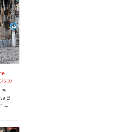
ice
cisco
0
a El
i...