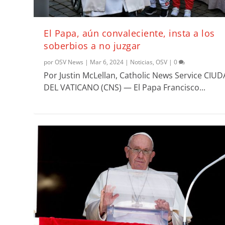
El Papa, aún convaleciente, insta a los
soberbios a no juzgar
por
OSV News
|
Mar 6, 2024
|
Noticias
,
OSV
|
0
Por Justin McLellan, Catholic News Service CIU
DEL VATICANO (CNS) — El Papa Francisco...