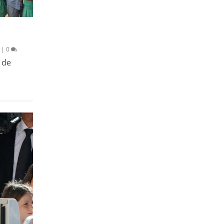
|
0
 de