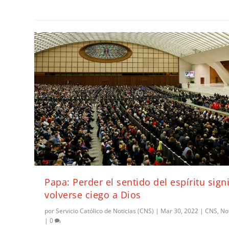
Papa: Perder el sentido del espíritu signi
volverse ciego a Dios
por
Servicio Católico de Noticias (CNS)
|
Mar 30, 2022
|
CNS
,
No
|
0