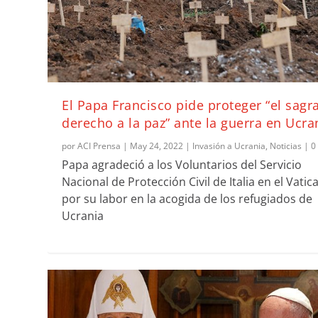
El Papa Francisco pide proteger “el sagr
derecho a la paz” ante la guerra en Ucra
por
ACI Prensa
|
May 24, 2022
|
Invasión a Ucrania
,
Noticias
|
Papa agradeció a los Voluntarios del Servicio
Nacional de Protección Civil de Italia en el Vatic
por su labor en la acogida de los refugiados de
Ucrania