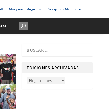
ll
Maryknoll Magazine
Discípulos Misioneros
bete
Cuando hay resultados autocompletados, puedes u
EDICIONES ARCHIVADAS