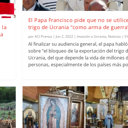
El Papa Francisco pide que no se utilice
 la
trigo de Ucrania “como arma de guerra
ia
por
ACI Prensa
|
Jun 2, 2022
|
Invasión a Ucrania
,
Noticias
|
0
Al finalizar su audiencia general, el papa habló
sobre “el bloqueo de la exportación del trigo 
Ucrania, del que depende la vida de millones 
personas, especialmente de los países más po