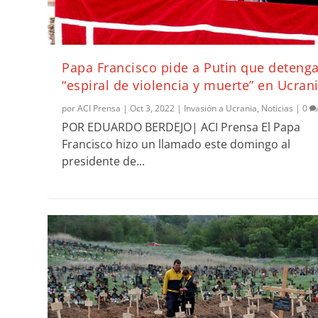
Papa Francisco pide a Putin que detenga
“espiral de violencia y muerte” en Ucran
por
ACI Prensa
|
Oct 3, 2022
|
Invasión a Ucrania
,
Noticias
|
0
POR EDUARDO BERDEJO| ACI Prensa El Papa
Francisco hizo un llamado este domingo al
presidente de...