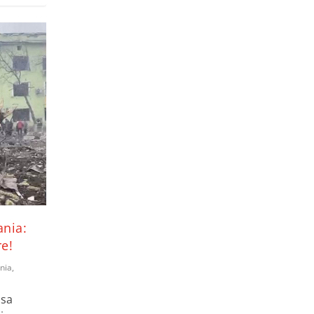
ania:
e!
nia
,
sa