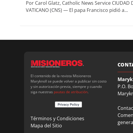
Por Carol Glatz, Catholic News Service CIUDAD 
VATICANO (CNS) — El papa Francisco pidió a...
CONT
El contenido de la revista Misioneros
Maryk
Maryknoll se puede volver a publicar sin costo
P.O. B
y sin autorización previa, siempre y cuando
siga nuestras
pautas de atribución
.
Marykn
Contact
Coment
Términos y Condiciones
genera
Mapa del Sitio