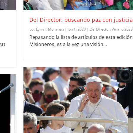
Del Director: buscando paz con justicia
por
Lynn F. Monahan
|
Jun 1, 2023
|
Del Director
,
Verano 2023
Repasando la lista de artículos de esta edición
Misioneros, es a la vez una visión...
DAD