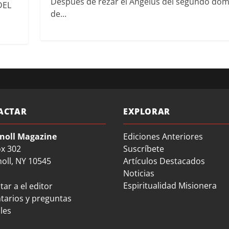
Después de rezar el Ángelus del segundo do
DEL
de...
ACTAR
EXPLORAR
noll Magazine
Ediciones Anteriores
ox 302
Suscríbete
oll, NY 10545
Artículos Destacados
Noticias
Espiritualidad Misionera
ar a el editor
arios y preguntas
les