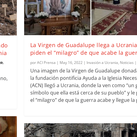
La Virgen de Guadalupe llega a Ucrania
ado
piden el “milagro” de que acabe la gue
nia
por
ACI Prensa
|
May 16, 2022
|
Invasión a Ucrania
,
Noticias
0
Una imagen de la Virgen de Guadalupe donad
la fundación pontificia Ayuda a la Iglesia Nece
ano,
(ACN) llegó a Ucrania, donde la ven como “un 
símbolo que ella está cerca de su pueblo” y le
el “milagro” de que la guerra acabe y llegue la 