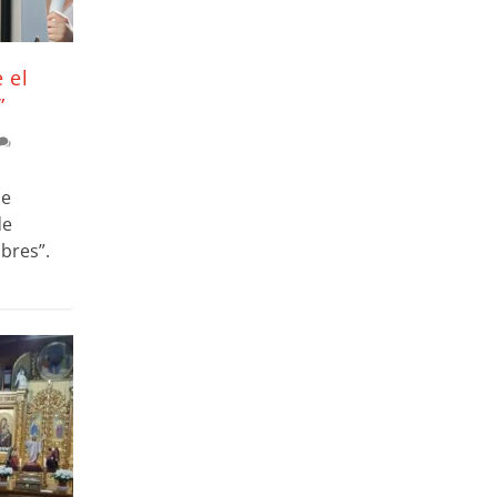
 el
”
de
de
bres”.