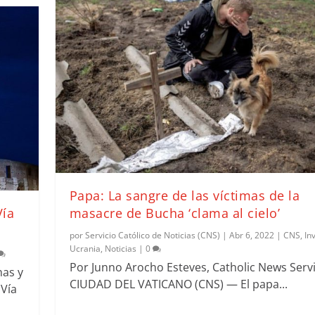
Papa: La sangre de las víctimas de la
Vía
masacre de Bucha ‘clama al cielo’
por
Servicio Católico de Noticias (CNS)
|
Abr 6, 2022
|
CNS
,
In
Ucrania
,
Noticias
|
0
Por Junno Arocho Esteves, Catholic News Serv
nas y
CIUDAD DEL VATICANO (CNS) — El papa...
 Vía