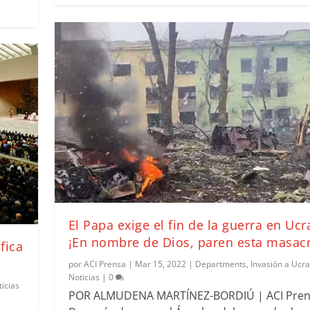
El Papa exige el fin de la guerra en Ucr
¡En nombre de Dios, paren esta masacr
fica
por
ACI Prensa
|
Mar 15, 2022
|
Departments
,
Invasión a Ucra
Noticias
|
0
ticias
POR ALMUDENA MARTÍNEZ-BORDIÚ | ACI Pren