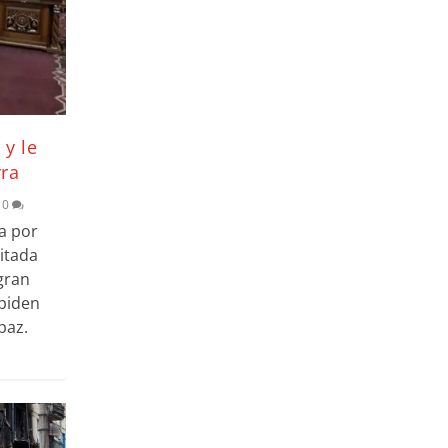
 y le
rra
|
0
a por
sitada
gran
 piden
paz.