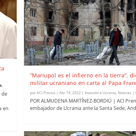
ca
“Mariupol es el infierno en la tierra”, d
militar ucraniano en carta al Papa Fran
por
ACI Prensa
|
Abr 19, 2022
|
Invasión a Ucrania
,
Noticias
|
o de
POR ALMUDENA MARTÍNEZ-BORDIÚ | ACI Prens
embajador de Ucrania ante la Santa Sede, Andri
a en